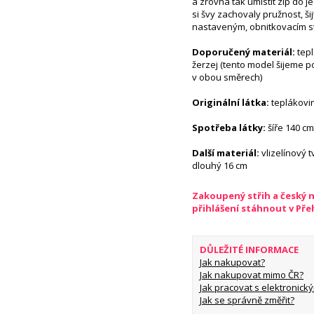
a zrovna tak umístit zip do 
si švy zachovaly pružnost, š
nastaveným, obnitkovacím 
Doporučený materiál:
tepl
žerzej (tento model šijeme p
v obou směrech)
Originální látka:
teplákovi
Spotřeba látky:
šíře 140 cm
Další materiál:
vlizelínový 
dlouhý 16 cm
Zakoupený střih a český 
přihlášení stáhnout v Př
DŮLEŽITÉ INFORMACE
Jak nakupovat?
Jak nakupovat mimo ČR?
Jak pracovat s elektronický
Jak se správně změřit?