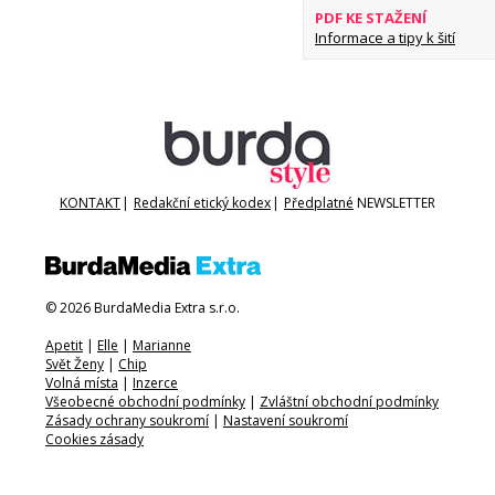
PDF KE STAŽENÍ
Informace a tipy k šití
KONTAKT
|
Redakční etický kodex
|
Předplatné
NEWSLETTER
© 2026 BurdaMedia Extra s.r.o.
Apetit
|
Elle
|
Marianne
Svět Ženy
|
Chip
Volná místa
|
Inzerce
Všeobecné obchodní podmínky
|
Zvláštní obchodní podmínky
Zásady ochrany soukromí
|
Nastavení soukromí
Cookies zásady