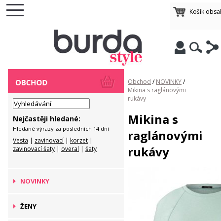
Košík obsa
Obchod
/
NOVINKY
/
Mikina s raglánovými
rukávy
Mikina s
Nejčastěji hledané:
Hledané výrazy za posledních 14 dní
raglánovými
Vesta
|
zavinovací
|
korzet
|
rukávy
zavinovací šaty
|
overal
|
šaty
NOVINKY
ŽENY