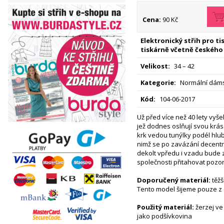
Cena:
90 Kč
Elektronický střih pro t
tiskárně včetně českého
Velikost:
34 – 42
Kategorie:
Normální dáms
Kód:
104-06-2017
Už před více než 40 lety vyšel
jež dodnes oslňují svou krá
krk vedou tunýlky podél hlub
nimž se po zavázání decentn
dekolt vpředu i vzadu bude 
společnosti přitahovat pozor
Doporučený materiál:
těžš
Tento model šijeme pouze z e
Použitý materiál:
žerzej ve
jako podšívkovina