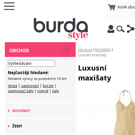
Košík ob
Obchod
/
NOVINKY
/
Luxusní maxišaty
Luxusní
Nejčastěji hledané:
maxišaty
Hledané výrazy za posledních 14 dní
Vesta
|
zavinovací
|
korzet
|
zavinovací šaty
|
overal
|
šaty
NOVINKY
ŽENY