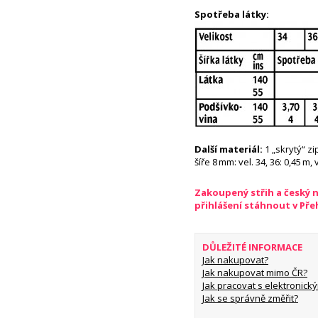
Spotřeba látky:
Další materiál:
1 „skrytý“ z
šíře 8 mm: vel. 34, 36: 0,45 m, 
Zakoupený střih a český 
přihlášení stáhnout v Př
DŮLEŽITÉ INFORMACE
Jak nakupovat?
Jak nakupovat mimo ČR?
Jak pracovat s elektronický
Jak se správně změřit?