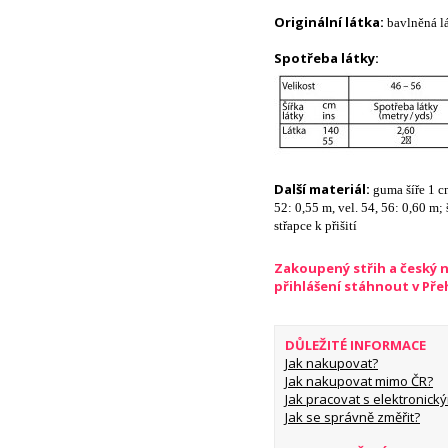
Originální látka:
bavlněná l
Spotřeba látky:
Další materiál:
guma šíře 1 cm
52: 0,55 m, vel. 54, 56: 0,60 m;
střapce k přišití
Zakoupený střih a český 
přihlášení stáhnout v Př
DŮLEŽITÉ INFORMACE
Jak nakupovat?
Jak nakupovat mimo ČR?
Jak pracovat s elektronický
Jak se správně změřit?