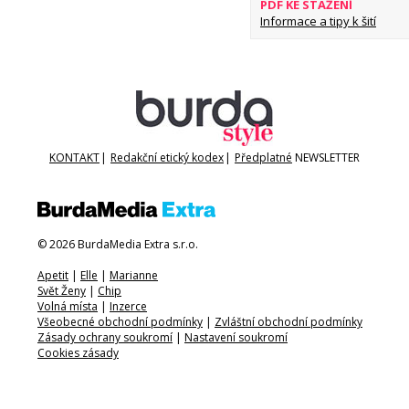
PDF KE STAŽENÍ
Informace a tipy k šití
KONTAKT
|
Redakční etický kodex
|
Předplatné
NEWSLETTER
© 2026 BurdaMedia Extra s.r.o.
Apetit
|
Elle
|
Marianne
Svět Ženy
|
Chip
Volná místa
|
Inzerce
Všeobecné obchodní podmínky
|
Zvláštní obchodní podmínky
Zásady ochrany soukromí
|
Nastavení soukromí
Cookies zásady