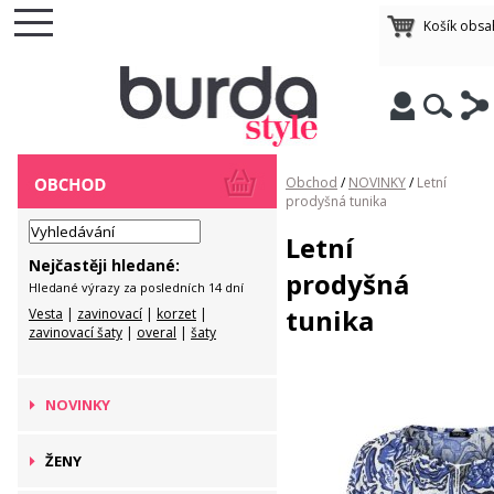
Košík obsa
Obchod
/
NOVINKY
/
Letní
prodyšná tunika
Letní
Nejčastěji hledané:
prodyšná
Hledané výrazy za posledních 14 dní
tunika
Vesta
|
zavinovací
|
korzet
|
zavinovací šaty
|
overal
|
šaty
NOVINKY
ŽENY