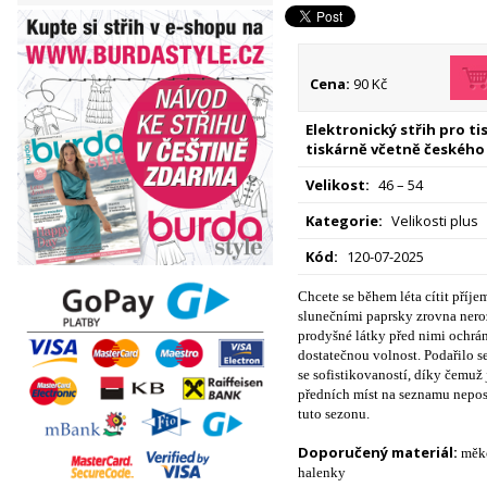
Cena:
90 Kč
Elektronický střih pro t
tiskárně včetně českého
Velikost:
46 – 54
Kategorie:
Velikosti plus
Kód:
120-07-2025
Chcete se během léta cítit příje
slunečními paprsky zrovna nero
prodyšné látky před nimi ochrán
dostatečnou volnost. Podařilo s
se sofistikovaností, díky čemuž 
předních míst na seznamu nepo
tuto sezonu.
Doporučený materiál:
měkc
halenky