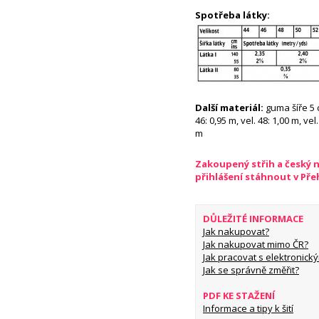
Spotřeba látky:
Další materiál:
guma šíře 5 c
46: 0,95 m, vel. 48: 1,00 m, vel.
m
Zakoupený střih a český 
přihlášení stáhnout v Př
DŮLEŽITÉ INFORMACE
Jak nakupovat?
Jak nakupovat mimo ČR?
Jak pracovat s elektronický
Jak se správně změřit?
PDF KE STAŽENÍ
Informace a tipy k šití