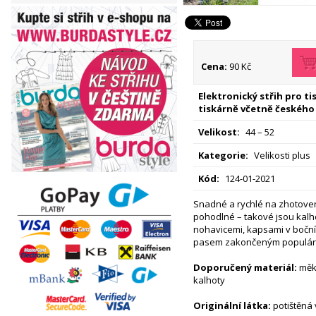
Cena:
90 Kč
Elektronický střih pro t
tiskárně včetně českého
Velikost:
44 – 52
Kategorie:
Velikosti plus
Kód:
124-01-2021
Snadné a rychlé na zhotoven
pohodlné – takové jsou kalho
nohavicemi, kapsami v bočn
pasem zakončeným populár
Doporučený materiál:
měkc
kalhoty
Originální látka:
potištěná v