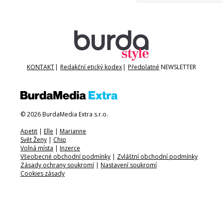
KONTAKT
|
Redakční etický kodex
|
Předplatné
NEWSLETTER
© 2026 BurdaMedia Extra s.r.o.
Apetit
|
Elle
|
Marianne
Svět Ženy
|
Chip
Volná místa
|
Inzerce
Všeobecné obchodní podmínky
|
Zvláštní obchodní podmínky
Zásady ochrany soukromí
|
Nastavení soukromí
Cookies zásady