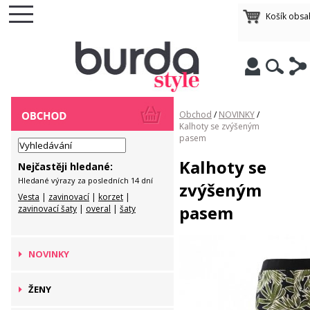
Košík obsa
Obchod
/
NOVINKY
/
Kalhoty se zvýšeným
pasem
Kalhoty se
Nejčastěji hledané:
Hledané výrazy za posledních 14 dní
zvýšeným
Vesta
|
zavinovací
|
korzet
|
pasem
zavinovací šaty
|
overal
|
šaty
NOVINKY
ŽENY