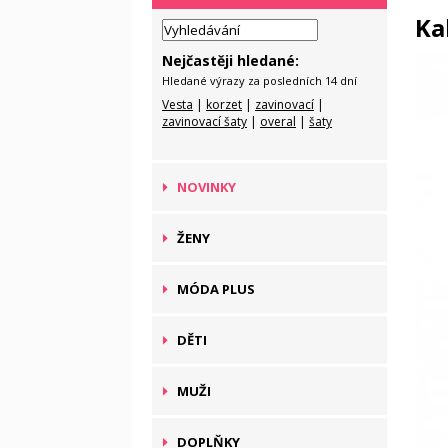
Ka
Nejčastěji hledané:
Hledané výrazy za posledních 14 dní
Vesta
|
korzet
|
zavinovací
|
zavinovací šaty
|
overal
|
šaty
NOVINKY
ŽENY
MÓDA PLUS
DĚTI
MUŽI
DOPLŇKY