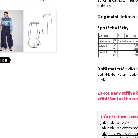
svrchní kalhoty: měkce
kalhoty
Originální látka:
žerz
Spotřeba látky:
Další materiál:
vlize
vel. 44, 46: 70 cm; vel. 
jehla
Zakoupený střih a 
přihlášení stáhnou
DŮLEŽITÉ INFORM
Jak nakupovat?
Jak nakupovat mimo
Jak pracovat s elekt