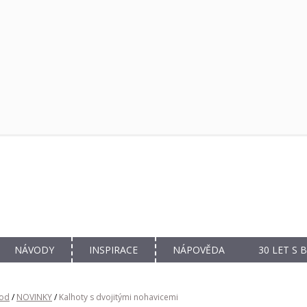
NÁVODY
INSPIRACE
NÁPOVĚDA
30 LET S
od
/
NOVINKY
/
Kalhoty s dvojitými nohavicemi