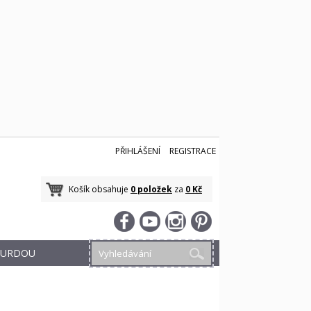
PŘIHLÁŠENÍ
REGISTRACE
Košík obsahuje
0 položek
za
0 Kč
 BURDOU