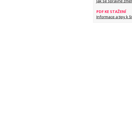
Jak se správně změř
PDF KE STAŽENÍ
Informace a tipy k šit