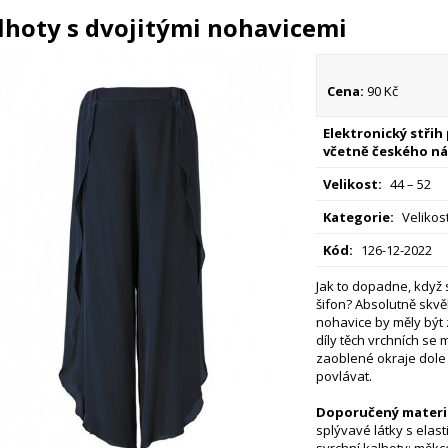
lhoty s dvojitými nohavicemi
Cena:
90 Kč
Elektronický střih
včetně českého ná
Velikost:
44 – 52
Kategorie:
Velikost
Kód:
126-12-2022
Jak to dopadne, když 
šifon? Absolutně skvěl
nohavice by měly být 
díly těch vrchních se
zaoblené okraje dole
povlávat.
Doporučený materiá
splývavé látky s elas