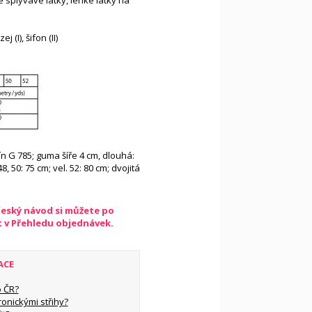
 splývavé látky, lehké látky na
ej (I), šifon (II)
lín G 785; guma šíře 4 cm, dlouhá:
48, 50: 75 cm; vel. 52: 80 cm; dvojitá
český návod si můžete po
t v Přehledu objednávek.
ACE
 ČR?
ronickými střihy?