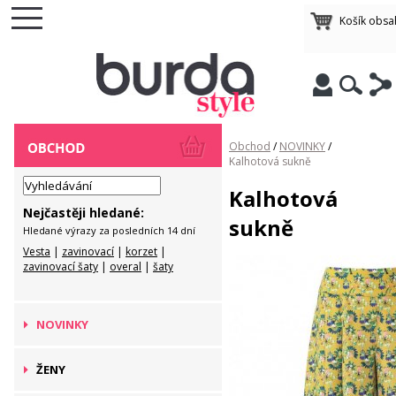
Košík obsa
Obchod
/
NOVINKY
/
Kalhotová sukně
Kalhotová
Nejčastěji hledané:
sukně
Hledané výrazy za posledních 14 dní
Vesta
|
zavinovací
|
korzet
|
zavinovací šaty
|
overal
|
šaty
NOVINKY
ŽENY