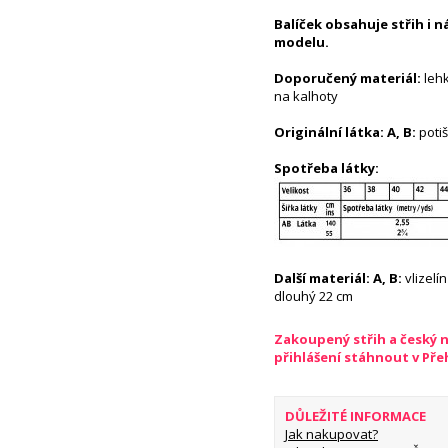
Balíček obsahuje střih i 
modelu.
Doporučený materiál:
lehk
na kalhoty
Originální látka: A, B:
poti
Spotřeba látky:
Další materiál: A, B:
vlizelín
dlouhý 22 cm
Zakoupený střih a český 
přihlášení stáhnout v Př
DŮLEŽITÉ INFORMACE
Jak nakupovat?