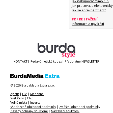
Jak nakupovat mimo ČR?
Jak pracovat s elektronický
Jak se správně změřit?
PDF KE STAŽENÍ
Informace a tipy k šití
KONTAKT
|
Redakční etický kodex
|
Předplatné
NEWSLETTER
© 2026 BurdaMedia Extra s.r.o.
Apetit
|
Elle
|
Marianne
Svět Ženy
|
Chip
Volná místa
|
Inzerce
Všeobecné obchodní podmínky
|
Zvláštní obchodní podmínky
Zásady ochrany soukromí
|
Nastavení soukromí