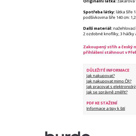
Originální látka:
žakárová 
Spotřeba látky:
látka šíře 1
podšívkovina šíře 140 cm: 1,
Další materiál:
nažehlovací 
2 ozdobné knoflíky, 3 háčky 
Zakoupený střih a český 
přihlášení stáhnout v Př
DŮLEŽITÉ INFORMACE
Jak nakupovat?
Jak nakupovat mimo ČR?
Jak pracovat s elektronický
Jak se správně změřit?
PDF KE STAŽENÍ
Informace a tipy k šití