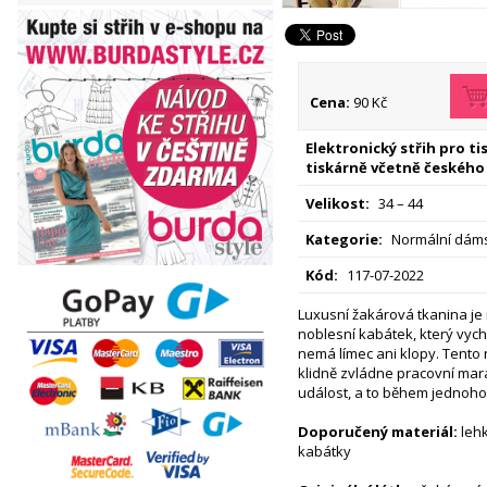
Cena:
90 Kč
Elektronický střih pro t
tiskárně včetně českého
Velikost:
34 – 44
Kategorie:
Normální dáms
Kód:
117-07-2022
Luxusní žakárová tkanina je 
noblesní kabátek, který vych
nemá límec ani klopy. Tent
klidně zvládne pracovní mara
událost, a to během jednoho
Doporučený materiál:
lehk
kabátky