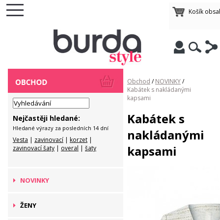
Košík obsa
Obchod
/
NOVINKY
/
Kabátek s nakládanými
kapsami
Kabátek s
Nejčastěji hledané:
Hledané výrazy za posledních 14 dní
nakládanými
Vesta
|
zavinovací
|
korzet
|
kapsami
zavinovací šaty
|
overal
|
šaty
NOVINKY
ŽENY