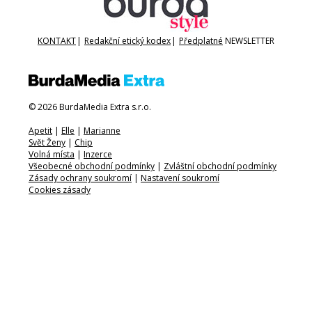
KONTAKT
|
Redakční etický kodex
|
Předplatné
NEWSLETTER
© 2026 BurdaMedia Extra s.r.o.
Apetit
|
Elle
|
Marianne
Svět Ženy
|
Chip
Volná místa
|
Inzerce
Všeobecné obchodní podmínky
|
Zvláštní obchodní podmínky
Zásady ochrany soukromí
|
Nastavení soukromí
Cookies zásady