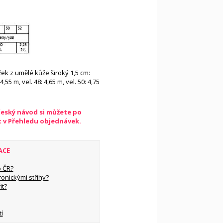
ek z umělé kůže široký 1,5 cm:
 4,55 m, vel. 48: 4,65 m, vel. 50: 4,75
český návod si můžete po
t v Přehledu objednávek.
ACE
 ČR?
ronickými střihy?
it?
í