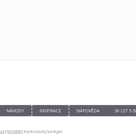
NÁVODY
INSPIRACE
NÁPOVĚDA
30 LET S
od
/
NOVINKY
/
Jednoduchý kardigan