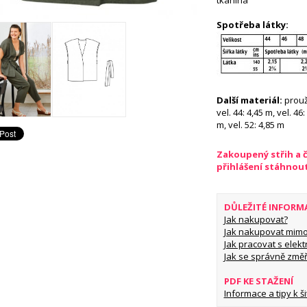
tkanina
Spotřeba látky:
Další materiál:
prouž
vel. 44: 4,45 m, vel. 46:
m, vel. 52: 4,85 m
Zakoupený střih a 
přihlášení stáhnou
DŮLEŽITÉ INFORM
Jak nakupovat?
Jak nakupovat mimo
Jak pracovat s elekt
Jak se správně změř
PDF KE STAŽENÍ
Informace a tipy k šit