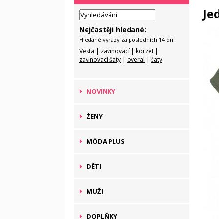
Je
Nejčastěji hledané:
Hledané výrazy za posledních 14 dní
Vesta
|
zavinovací
|
korzet
|
zavinovací šaty
|
overal
|
šaty
NOVINKY
ŽENY
MÓDA PLUS
DĚTI
MUŽI
DOPLŇKY