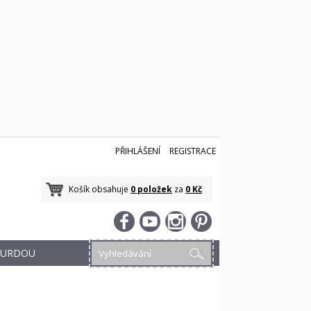
PŘIHLÁŠENÍ
REGISTRACE
Košík obsahuje
0 položek
za
0 Kč
 BURDOU