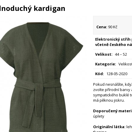
dnoduchý kardigan
Cena:
90 Kč
Elektronický střih
včetně českého ná
Velikost:
44 – 52
Kategorie:
Velikost
Kód:
128-05-2020
Pokud nesnášíte, když
zvolte přírodní barvy 
sympatického buklé tot
má pěknou jiskru.
Doporučený materiá
úplety
Originální látka:
le