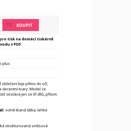
 pro tisk na domácí tiskárně
vodu v PDF.
i plus
 oblečení bije přímo do očí,
a decentní tvary. Model ze
iž sestává jen ze tří dílů, přitom
l:
volně tkaná látka, lehké
hká strukturovaná směsová