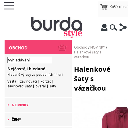
Košík obsa
Obchod
/
NOVINKY
/
Halenkové šaty s
vázačkou
Halenkové
Nejčastěji hledané:
Hledané výrazy za posledních 14 dní
šaty s
Vesta
|
zavinovací
|
korzet
|
vázačkou
zavinovací šaty
|
overal
|
šaty
NOVINKY
ŽENY