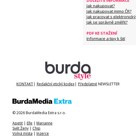
DŮLEŽITÉ INFORMACE
Jak nakupovat?
Jak nakupovat mimo ČR?
Jak pracovat s elektronický
Jak se správně změřit?
PDF KE STAŽENÍ
Informace a tipy k šití
KONTAKT
|
Redakční etický kodex
|
Předplatné
NEWSLETTER
© 2026 BurdaMedia Extra s.r.o.
Apetit
|
Elle
|
Marianne
Svět Ženy
|
Chip
Volná místa
|
Inzerce