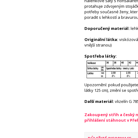
halenkové šaty s nonšalantn
protahuje zdvojeným stojáčke
potřeby současné ženy, kter
poradit s lehkostí a bravurou
Doporučený materiál:
lehk
Originální látka:
viskózová
vnější stranou)
Spotřeba látky:
Upozornění: pokud použijete o
látky 125 cm), změní se spotř
Další materiál:
vlizelín G 78
Zakoupený střih a český 
přihlášení stáhnout v Př