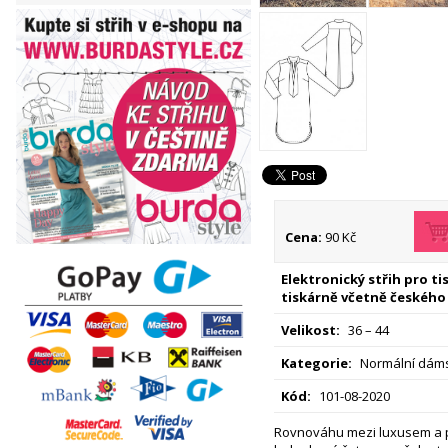
Cena:
90 Kč
Elektronický střih pro t
tiskárně včetně českého
Velikost:
36 – 44
Kategorie:
Normální dáms
Kód:
101-08-2020
Rovnováhu mezi luxusem a pr