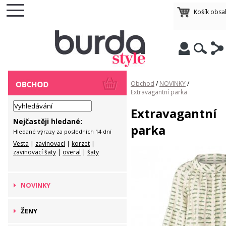
Košík obsa
Obchod
/
NOVINKY
/
Extravagantní parka
Extravagantní
Nejčastěji hledané:
parka
Hledané výrazy za posledních 14 dní
Vesta
|
zavinovací
|
korzet
|
zavinovací šaty
|
overal
|
šaty
NOVINKY
ŽENY