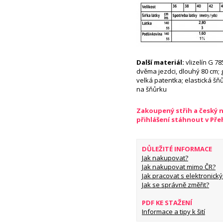
Další materiál:
vlizelín G 78
dvěma jezdci, dlouhý 80 cm; g
velká patentka; elastická šňů
na šňůrku
Zakoupený střih a český 
přihlášení stáhnout v Př
DŮLEŽITÉ INFORMACE
Jak nakupovat?
Jak nakupovat mimo ČR?
Jak pracovat s elektronický
Jak se správně změřit?
PDF KE STAŽENÍ
Informace a tipy k šití