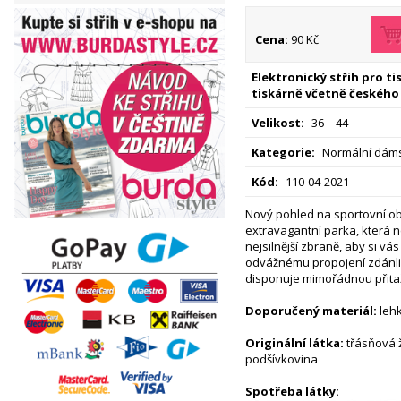
Cena:
90 Kč
Elektronický střih pro t
tiskárně včetně českého
Velikost:
36 – 44
Kategorie:
Normální dáms
Kód:
110-04-2021
Nový pohled na sportovní ob
extravagantní parka, která n
nejsilnější zbraně, aby si vá
odvážnému propojení zdánl
disponuje mimořádnou přitažl
Doporučený materiál:
lehk
Originální látka:
třásňová 
podšívkovina
Spotřeba látky: