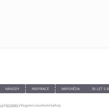
NÁVODY
INSPIRACE
NÁPOVĚDA
30 LET S
od
/
NOVINKY
/
Elegantní a komfortní kalhoty