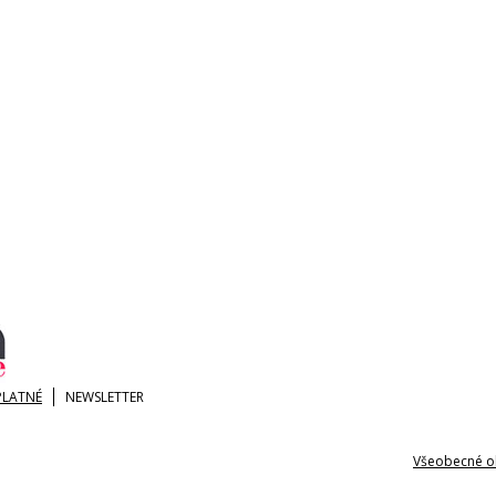
PLATNÉ
NEWSLETTER
Všeobecné o