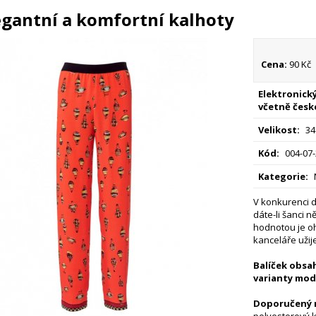
egantní a komfortní kalhoty
Cena:
90 Kč
Elektronický
včetně česk
Velikost:
34
Kód:
004-07
Kategorie:
V konkurenci d
dáte-li šanci 
hodnotou je o
kanceláře užije
Balíček obsah
varianty mod
Doporučený m