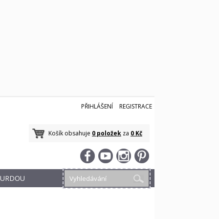
PŘIHLÁŠENÍ
REGISTRACE
Košík obsahuje
0 položek
za
0 Kč
 BURDOU