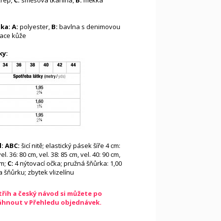
krep,
C:
směsová tkanina,
B:
měkká
tka: A:
polyester,
B:
bavlna s denimovou
tace kůže
ky:
l: ABC:
šicí nitě; elastický pásek šíře 4 cm:
vel. 36: 80 cm, vel. 38: 85 cm, vel. 40: 90 cm,
cm;
C:
4 nýtovací očka; pružná šňůrka: 1,00
a šňůrku; zbytek vlizelínu
řih a český návod si můžete po
táhnout v Přehledu objednávek.