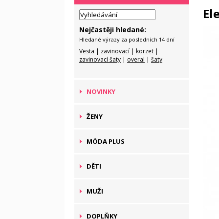
El
Nejčastěji hledané:
Hledané výrazy za posledních 14 dní
Vesta
|
zavinovací
|
korzet
|
zavinovací šaty
|
overal
|
šaty
NOVINKY
ŽENY
MÓDA PLUS
DĚTI
MUŽI
DOPLŇKY