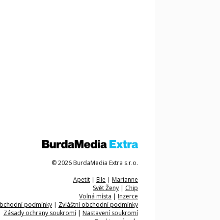
© 2026 BurdaMedia Extra s.r.o.
Apetit
|
Elle
|
Marianne
Svět Ženy
|
Chip
Volná místa
|
Inzerce
bchodní podmínky
|
Zvláštní obchodní podmínky
Zásady ochrany soukromí
|
Nastavení soukromí