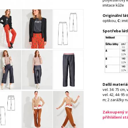
polyesterový 
imitace kůže
Originální lá
optikou,
C:
imi
Spotřeba lát
Další materiá
vel. 34: 75 cm, 
vel. 42, 44: 95 
m; 2 zarážky n
Zakoupený st
přihlášení s