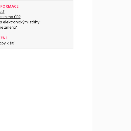
INFORMACE
at?
at mimo ČR?
s elektronickými střihy?
ně změřit?
ŽENÍ
py k šití