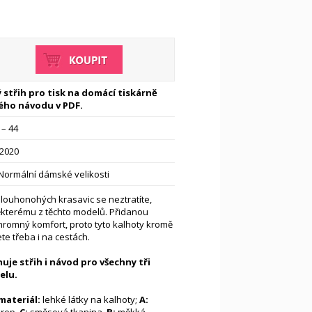
 střih pro tisk na domácí tiskárně
ého návodu v PDF.
 – 44
-2020
Normální dámské velikosti
louhonohých krasavic se neztratíte,
některému z těchto modelů. Přidanou
hromný komfort, proto tyto kalhoty kromě
te třeba i na cestách.
uje střih i návod pro
všechny tři
elu.
ateriál:
lehké látky na kalhoty;
A: