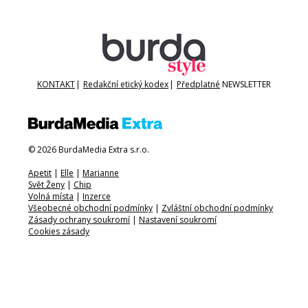
KONTAKT
|
Redakční etický kodex
|
Předplatné
NEWSLETTER
© 2026 BurdaMedia Extra s.r.o.
Apetit
|
Elle
|
Marianne
Svět Ženy
|
Chip
Volná místa
|
Inzerce
Všeobecné obchodní podmínky
|
Zvláštní obchodní podmínky
Zásady ochrany soukromí
|
Nastavení soukromí
Cookies zásady