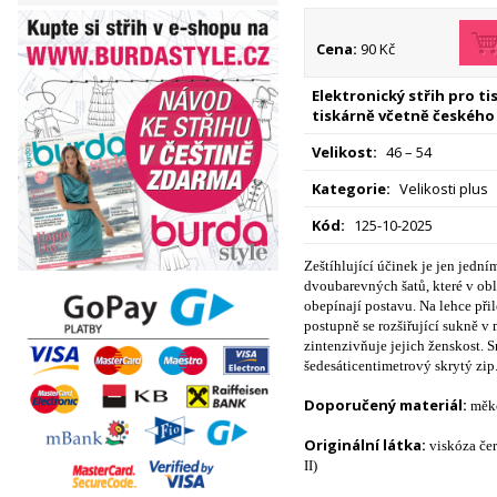
Cena:
90 Kč
Elektronický střih pro t
tiskárně včetně českého
Velikost:
46 – 54
Kategorie:
Velikosti plus
Kód:
125-10-2025
Zeštíhlující účinek je jen jední
dvoubarevných šatů, které v obl
obepínají postavu. Na lehce při
postupně se rozšiřující sukně v 
zintenzivňuje jejich ženskost. 
šedesáticentimetrový skrytý zip
Doporučený materiál:
měkc
Originální látka:
viskóza čer
II)