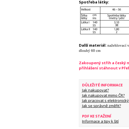
Spotřeba látky:
Další materiál:
nažehlovací v
dlouhý 60 cm
Zakoupený střih a český 
přihlášení stáhnout v Př
DŮLEŽITÉ INFORMACE
Jak nakupovat?
Jak nakupovat mimo ČR?
Jak pracovat s elektronický
Jak se správně změřit?
PDF KE STAŽENÍ
Informace a tipy k šití