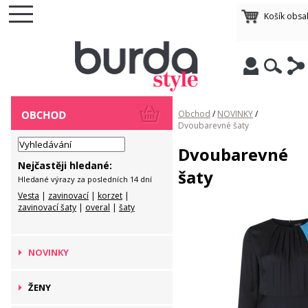
Košík obsa
Obchod
/
NOVINKY
/
Dvoubarevné šaty
Dvoubarevné
Nejčastěji hledané:
šaty
Hledané výrazy za posledních 14 dní
Vesta
|
zavinovací
|
korzet
|
zavinovací šaty
|
overal
|
šaty
NOVINKY
ŽENY