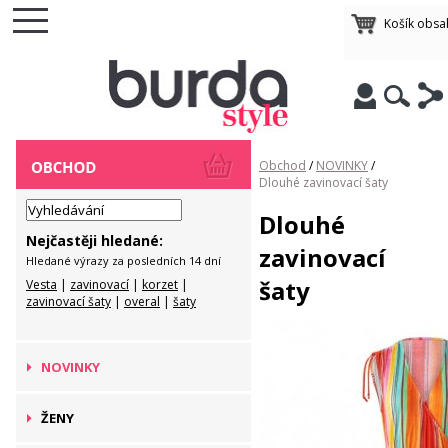
Košík obsa
Obchod
/
NOVINKY
/
Dlouhé zavinovací šaty
Dlouhé
Nejčastěji hledané:
zavinovací
Hledané výrazy za posledních 14 dní
šaty
Vesta
|
zavinovací
|
korzet
|
zavinovací šaty
|
overal
|
šaty
NOVINKY
ŽENY