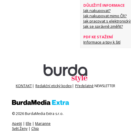
DŮLEŽITÉ INFORMACE
Jak nakupovat?
Jak nakupovat mimo ČR?
Jak pracovat s elektronický
Jak se správně změřit?
PDF KE STAŽENÍ
Informace a tipy k šití
KONTAKT
|
Redakční etický kodex
|
Předplatné
NEWSLETTER
© 2026 BurdaMedia Extra s.r.o.
Apetit
|
Elle
|
Marianne
Svět Ženy
|
Chip