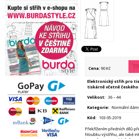
Cena:
90 Kč
Elektronický střih pro t
tiskárně včetně českého
Velikost:
36 – 44
Kategorie:
Normální dáms
Kód:
103-05-2019
Překřížením předních dílů p
hloubku výstřihu, ale také in