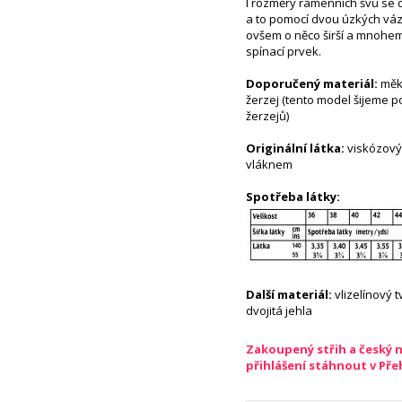
I rozměry ramenních švů se d
a to pomocí dvou úzkých váza
ovšem o něco širší a mnohem 
spínací prvek.
Doporučený materiál:
měkc
žerzej (tento model šijeme p
žerzejů)
Originální látka:
viskózový
vláknem
Spotřeba látky:
Další materiál:
vlizelínový 
dvojitá jehla
Zakoupený střih a český 
přihlášení stáhnout v Př