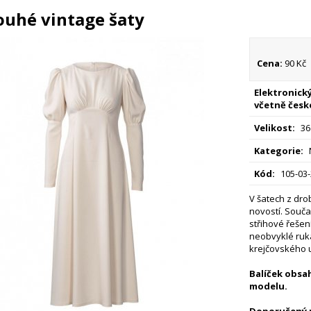
ouhé vintage šaty
Cena:
90 Kč
Elektronický
včetně česk
Velikost:
36
Kategorie:
Kód:
105-03
V šatech z dro
novostí. Souča
střihové řešen
neobvyklé ruk
krejčovského 
Balíček obsah
modelu.