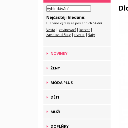
Dl
Nejčastěji hledané:
Hledané výrazy za posledních 14 dní
Vesta
|
zavinovací
|
korzet
|
zavinovací šaty
|
overal
|
šaty
NOVINKY
ŽENY
MÓDA PLUS
DĚTI
MUŽI
DOPLŇKY