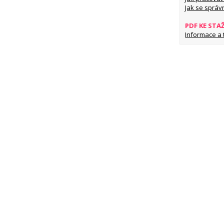
Jak se správ
PDF KE STA
Informace a ti