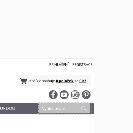
PŘIHLÁŠENÍ
REGISTRACE
Košík obsahuje
0 položek
za
0 Kč
 BURDOU