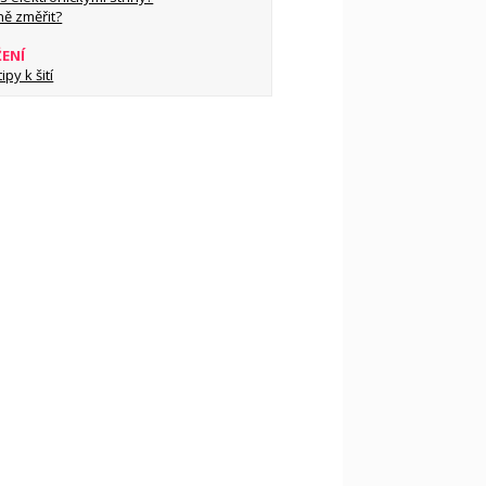
ně změřit?
ŽENÍ
py k šití