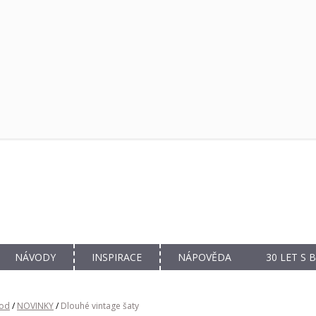
NÁVODY
INSPIRACE
NÁPOVĚDA
30 LET S
od
/
NOVINKY
/
Dlouhé vintage šaty