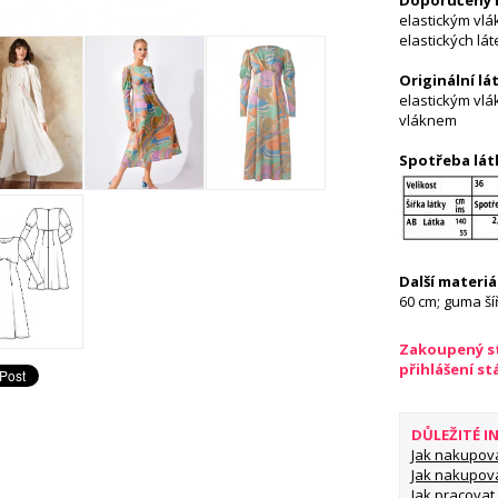
Doporučený m
elastickým vl
elastických lát
Originální lát
elastickým vl
vláknem
Spotřeba lát
Další materiál
60 cm; guma ší
Zakoupený st
přihlášení s
DŮLEŽITÉ 
Jak nakupov
Jak nakupov
Jak pracovat 