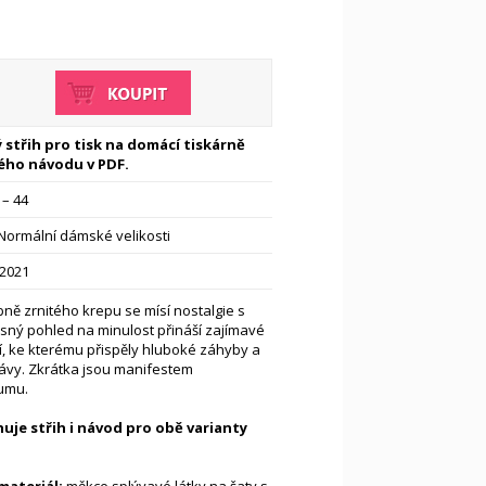
 střih pro tisk na domácí tiskárně
ého návodu v PDF.
 – 44
Normální dámské velikosti
-2021
bně zrnitého krepu se mísí nostalgie s
sný pohled na minulost přináší zajímavé
í, ke kterému přispěly hluboké záhyby a
ávy. Zkrátka jsou manifestem
umu.
uje střih i návod pro obě varianty