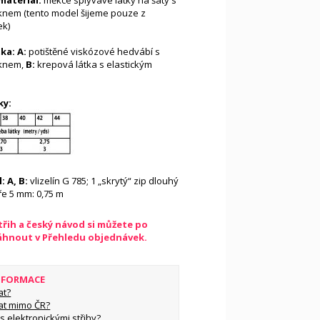
ateriál:
měkce splývavé látky na šaty s
áknem (tento model šijeme pouze z
ek)
ka: A:
potištěné viskózové hedvábí s
áknem,
B:
krepová látka s elastickým
ky:
: A, B:
vlizelín G 785; 1 „skrytý“ zip dlouhý
ře 5 mm: 0,75 m
řih a český návod si můžete po
táhnout v Přehledu objednávek.
INFORMACE
at?
at mimo ČR?
s elektronickými střihy?