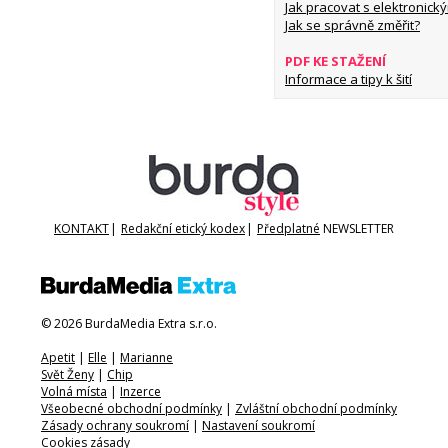
Jak pracovat s elektronický
Jak se správně změřit?
PDF KE STAŽENÍ
Informace a tipy k šití
KONTAKT
|
Redakční etický kodex
|
Předplatné
NEWSLETTER
© 2026 BurdaMedia Extra s.r.o.
Apetit
|
Elle
|
Marianne
Svět Ženy
|
Chip
Volná místa
|
Inzerce
Všeobecné obchodní podmínky
|
Zvláštní obchodní podmínky
Zásady ochrany soukromí
|
Nastavení soukromí
Cookies zásady