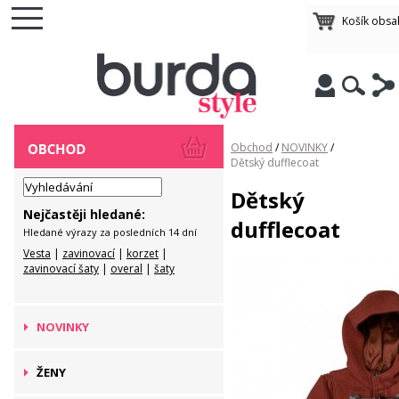
Košík obsa
Obchod
/
NOVINKY
/
Dětský dufflecoat
Dětský
Nejčastěji hledané:
dufflecoat
Hledané výrazy za posledních 14 dní
Vesta
|
zavinovací
|
korzet
|
zavinovací šaty
|
overal
|
šaty
NOVINKY
ŽENY