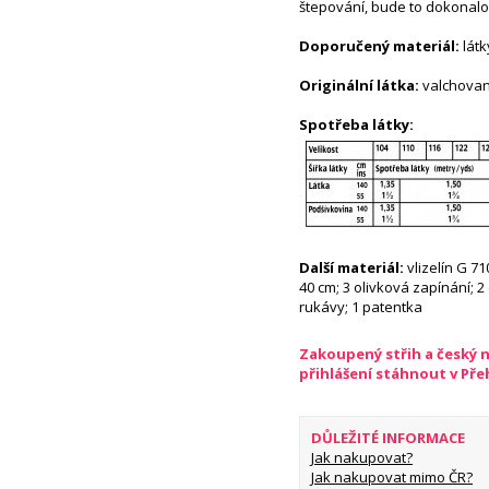
štepování, bude to dokonalo
Doporučený materiál:
látk
Originální látka:
valchovan
Spotřeba látky:
Další materiál:
vlizelín G 71
40 cm; 3 olivková zapínání; 2
rukávy; 1 patentka
Zakoupený střih a český 
přihlášení stáhnout v Př
DŮLEŽITÉ INFORMACE
Jak nakupovat?
Jak nakupovat mimo ČR?