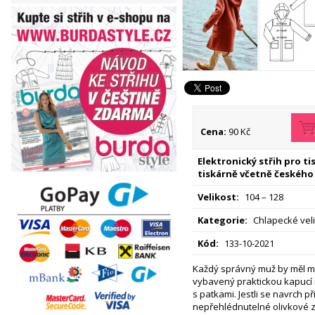
Cena:
90 Kč
Elektronický střih pro t
tiskárně včetně českého
Velikost:
104 – 128
Kategorie:
Chlapecké veli
Kód:
133-10-2021
Každý správný muž by měl m
vybavený praktickou kapucí
s patkami. Jestli se navrch př
nepřehlédnutelné olivkové 