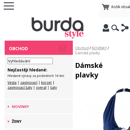
Košík obsa
Obchod
/
NOVINKY
/
Dámské plavky
Dámské
Nejčastěji hledané:
plavky
Hledané výrazy za posledních 14 dní
Vesta
|
zavinovací
|
korzet
|
zavinovací šaty
|
overal
|
šaty
NOVINKY
ŽENY