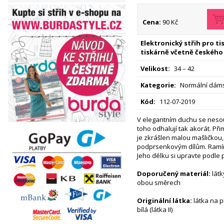
Cena:
90 Kč
Elektronický střih pro t
tiskárně včetně českého
Velikost:
34 – 42
Kategorie:
Normální dáms
Kód:
112-07-2019
V elegantním duchu se nesou
toho odhalují tak akorát. Př
je zkrášlen malou mašličkou,
podprsenkovým dílům. Ramín
Jeho délku si upravte podle 
Doporučený materiál:
látk
obou směrech
Originální látka:
látka na p
bílá (látka II)