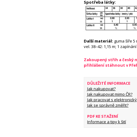
Spotřeba látky:
Další materiál:
guma šíře 5 m
vel. 38–42: 1,15 m; 1 zapínání 
Zakoupený střih a český 
přihlášení stáhnout v Př
DŮLEŽITÉ INFORMACE
Jak nakupovat?
Jak nakupovat mimo ČR?
Jak pracovat s elektronický
Jak se správně změřit?
PDF KE STAŽENÍ
Informace a tipy k šití