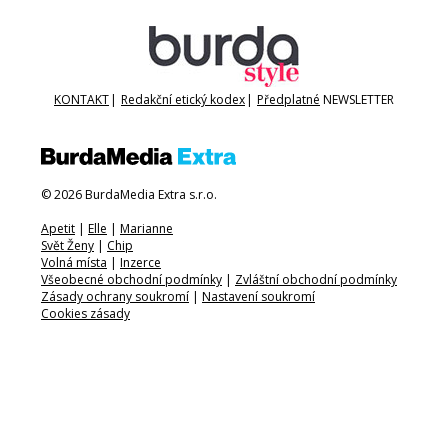
KONTAKT
|
Redakční etický kodex
|
Předplatné
NEWSLETTER
© 2026 BurdaMedia Extra s.r.o.
Apetit
|
Elle
|
Marianne
Svět Ženy
|
Chip
Volná místa
|
Inzerce
Všeobecné obchodní podmínky
|
Zvláštní obchodní podmínky
Zásady ochrany soukromí
|
Nastavení soukromí
Cookies zásady