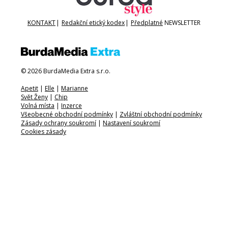
KONTAKT
|
Redakční etický kodex
|
Předplatné
NEWSLETTER
© 2026 BurdaMedia Extra s.r.o.
Apetit
|
Elle
|
Marianne
Svět Ženy
|
Chip
Volná místa
|
Inzerce
Všeobecné obchodní podmínky
|
Zvláštní obchodní podmínky
Zásady ochrany soukromí
|
Nastavení soukromí
Cookies zásady