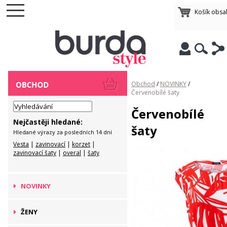
Košík obsa
Obchod
/
NOVINKY
/
Červenobílé šaty
Červenobílé
Nejčastěji hledané:
šaty
Hledané výrazy za posledních 14 dní
Vesta
|
zavinovací
|
korzet
|
zavinovací šaty
|
overal
|
šaty
NOVINKY
ŽENY