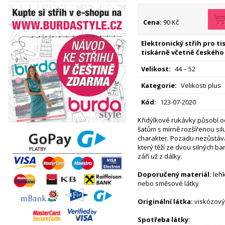
Cena:
90 Kč
Elektronický střih pro t
tiskárně včetně českého
Velikost:
44 – 52
Kategorie:
Velikosti plus
Kód:
123-07-2020
Křidýlkové rukávky působí o
šatům s mírně rozšířenou sil
charakter. Pozadu nezůstává
který těží ze dvou silných b
září už z dálky.
Doporučený materiál:
lehk
nebo směsové látky
Originální látka:
viskózový
Spotřeba látky: