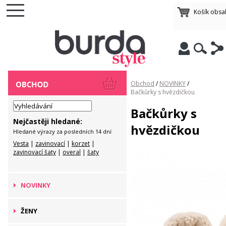
Košík obsa
Obchod
/
NOVINKY
/
Bačkůrky s hvězdičkou
Bačkůrky s
Nejčastěji hledané:
hvězdičkou
Hledané výrazy za posledních 14 dní
Vesta
|
zavinovací
|
korzet
|
zavinovací šaty
|
overal
|
šaty
NOVINKY
ŽENY