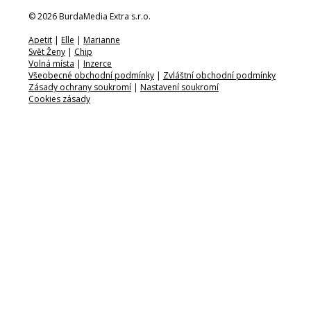
© 2026 BurdaMedia Extra s.r.o.
Apetit
|
Elle
|
Marianne
Svět Ženy
|
Chip
Volná místa
|
Inzerce
Všeobecné obchodní podmínky
|
Zvláštní obchodní podmínky
Zásady ochrany soukromí
|
Nastavení soukromí
Cookies zásady