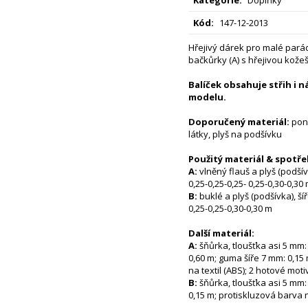
Kód:
147-12-2013
Hřejivý dárek pro malé pará
bačkůrky (A) s hřejivou kože
Balíček obsahuje střih i 
modelu.
Doporučený materiál:
poně
látky, plyš na podšívku
Použitý materiál & spotře
A:
vlněný flauš a plyš (podšív
0,25-0,25-0,25- 0,25-0,30-0,30
B:
buklé a plyš (podšívka), ší
0,25-0,25-0,30-0,30 m
Další materiál:
A:
šňůrka, tloušťka asi 5 mm: 
0,60 m; guma šíře 7 mm: 0,15
na textil (ABS); 2 hotové motiv
B:
šňůrka, tloušťka asi 5 mm:
0,15 m; protiskluzová barva n