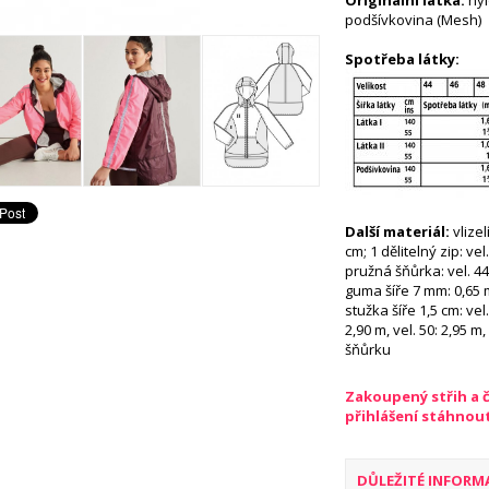
Originální látka:
nyl
podšívkovina (Mesh)
Spotřeba látky:
Další materiál:
vlize
cm; 1 dělitelný zip: vel
pružná šňůrka: vel. 44,
guma šíře 7 mm: 0,65 m
stužka šíře 1,5 cm: vel. 
2,90 m, vel. 50: 2,95 m
šňůrku
Zakoupený střih a 
přihlášení stáhnou
DŮLEŽITÉ INFORM