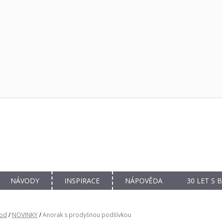
NÁVODY
INSPIRACE
NÁPOVĚDA
30 LET S
od
/
NOVINKY
/
Anorak s prodyšnou podšívkou