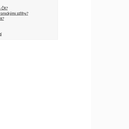
 ČR?
ronickými střihy?
it?
í