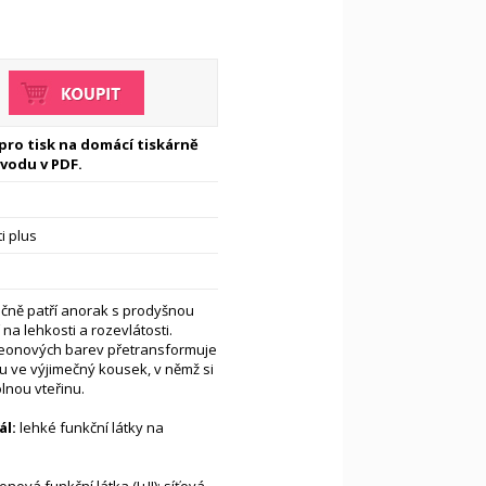
 pro tisk na domácí tiskárně
vodu v PDF.
i plus
ačně patří anorak s prodyšnou
 na lehkosti a rozevlátosti.
neonových barev přetransformuje
u ve výjimečný kousek, v němž si
lnou vteřinu.
l:
lehké funkční látky na