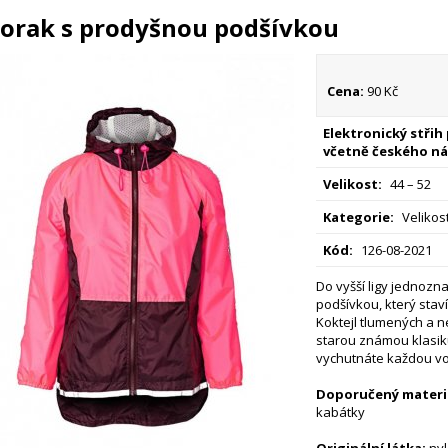
orak s prodyšnou podšívkou
Cena:
90 Kč
Elektronický střih
včetně českého ná
Velikost:
44 – 52
Kategorie:
Velikost
Kód:
126-08-2021
Do vyšší ligy jednozn
podšívkou, který staví
Koktejl tlumených a 
starou známou klasik
vychutnáte každou vo
Doporučený materiá
kabátky