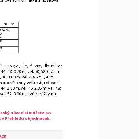
onová funkční látka (I+II); síťová
lín H 180; 2 „skryté“ zipy dlouhé 22
. 44–48: 0,70 m, vel. 50, 52: 0,75 m;
 46: 1,60 m, vel. 48–52: 1,70 m;
 pro všechny velikosti; reflexní
44: 2,80 m, vel. 46: 2,85 m, vel. 48:
, vel. 52: 3,00 m; dvě zarážky na
český návod si můžete po
t v Přehledu objednávek.
ACE