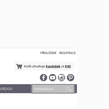
PŘIHLÁŠENÍ
REGISTRACE
Košík obsahuje
0 položek
za
0 Kč
 BURDOU