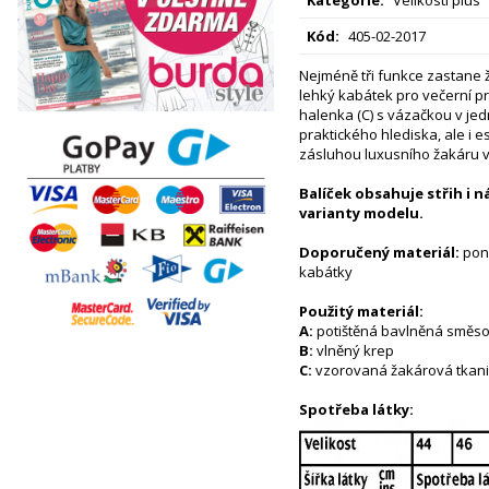
Kód:
405-02-2017
Nejméně tři funkce zastane 
lehký kabátek pro večerní p
halenka (C) s vázačkou v je
praktického hlediska, ale i es
zásluhou luxusního žakáru v 
Balíček obsahuje střih i 
varianty modelu.
Doporučený materiál:
poně
kabátky
Použitý materiál:
A:
potištěná bavlněná směso
B:
vlněný krep
C:
vzorovaná žakárová tkan
Spotřeba látky: