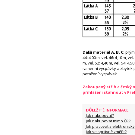
Další materiál A, B, C:
prýme
44: 4,00 m, vel. 46: 4,10 m, vel.
m, vel. 52: 4,40 m, vel. 54: 4,
ramenní vycpávky a zbytek 
potažení vycpávek
Zakoupený střih a český 
přihlášení stáhnout v Př
DŮLEŽITÉ INFORMACE
Jak nakupovat?
Jak nakupovat mimo ČR?
Jak pracovat s elektronický
Jak se správně změřit?