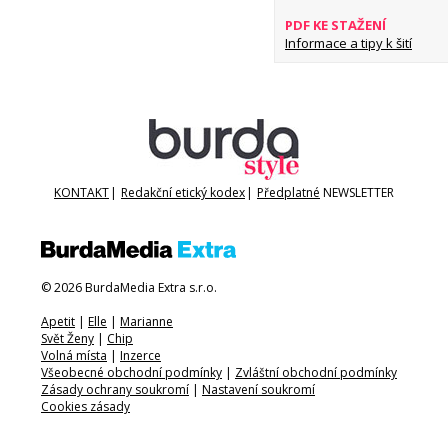
PDF KE STAŽENÍ
Informace a tipy k šití
KONTAKT
|
Redakční etický kodex
|
Předplatné
NEWSLETTER
© 2026 BurdaMedia Extra s.r.o.
Apetit
|
Elle
|
Marianne
Svět Ženy
|
Chip
Volná místa
|
Inzerce
Všeobecné obchodní podmínky
|
Zvláštní obchodní podmínky
Zásady ochrany soukromí
|
Nastavení soukromí
Cookies zásady