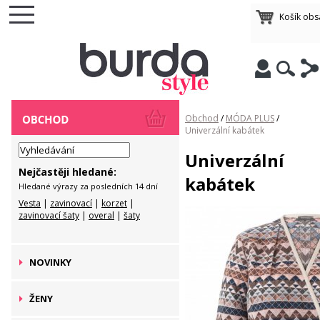
Košík ob
Obchod
/
MÓDA PLUS
/
Univerzální kabátek
Univerzální
Nejčastěji hledané:
kabátek
Hledané výrazy za posledních 14 dní
Vesta
|
zavinovací
|
korzet
|
zavinovací šaty
|
overal
|
šaty
NOVINKY
ŽENY