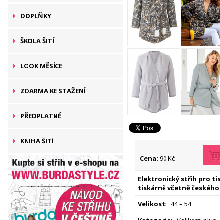
DOPLŇKY
ŠKOLA ŠITÍ
LOOK MĚSÍCE
ZDARMA KE STAŽENÍ
PŘEDPLATNÉ
KNIHA ŠITÍ
Cena:
90 Kč
Elektronický střih pro t
tiskárně včetně českého
Velikost:
44 – 54
Kategorie:
Velikosti plus