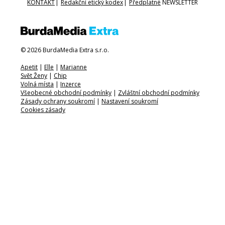
KONTAKT
|
Redakční etický kodex
|
Předplatné
NEWSLETTER
© 2026 BurdaMedia Extra s.r.o.
Apetit
|
Elle
|
Marianne
Svět Ženy
|
Chip
Volná místa
|
Inzerce
Všeobecné obchodní podmínky
|
Zvláštní obchodní podmínky
Zásady ochrany soukromí
|
Nastavení soukromí
Cookies zásady