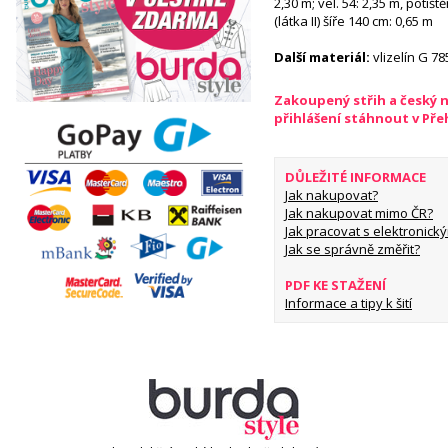
2,30 m; vel. 54: 2,35 m, potiš
(látka II) šíře 140 cm: 0,65 m
Další materiál:
vlizelín G 78
Zakoupený střih a český 
přihlášení stáhnout v Př
DŮLEŽITÉ INFORMACE
Jak nakupovat?
Jak nakupovat mimo ČR?
Jak pracovat s elektronický
Jak se správně změřit?
PDF KE STAŽENÍ
Informace a tipy k šití