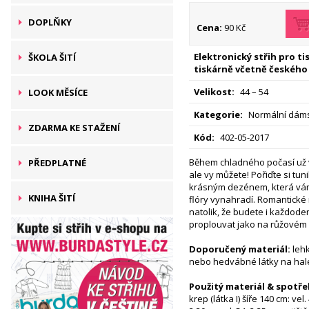
DOPLŇKY
Cena:
90 Kč
Elektronický střih pro t
ŠKOLA ŠITÍ
tiskárně včetně českého
Velikost:
44 – 54
LOOK MĚSÍCE
Kategorie:
Normální dáms
ZDARMA KE STAŽENÍ
Kód:
402-05-2017
Během chladného počasí už v
PŘEDPLATNÉ
ale vy můžete! Pořiďte si tun
krásným dezénem, která vá
KNIHA ŠITÍ
flóry vynahradí. Romantické
natolik, že budete i každo
proplouvat jako na růžovém 
Doporučený materiál:
lehk
nebo hedvábné látky na ha
Použitý materiál & spotře
krep (látka I) šíře 140 cm: vel. 