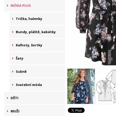
MÓDA PLUS
Trička, halenky
Bundy, pláště, kabátky
Kalhoty, šortky
Šaty
Sukně
Svatební móda
DĚTI
MUŽI