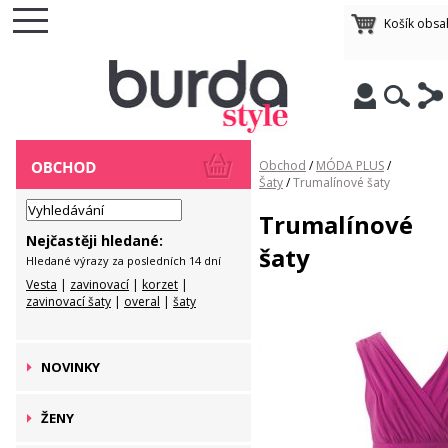
Košík obsa
Obchod
/
MÓDA PLUS
/
Šaty
/
Trumalínové šaty
Trumalínové
Nejčastěji hledané:
šaty
Hledané výrazy za posledních 14 dní
Vesta
|
zavinovací
|
korzet
|
zavinovací šaty
|
overal
|
šaty
NOVINKY
ŽENY