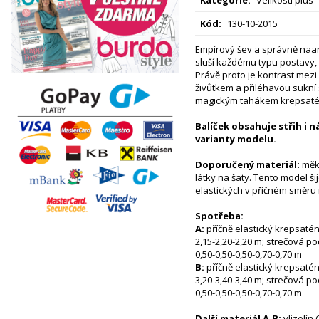
Kód:
130-10-2015
Empírový šev a správně naa
sluší každému typu postavy, t
Právě proto je kontrast me
živůtkem a přiléhavou sukní
magickým tahákem krepsatén
Balíček obsahuje střih i 
varianty modelu.
Doporučený materiál:
měkc
látky na šaty. Tento model š
elastických v příčném směr
Spotřeba:
A:
příčně elastický krepsatén 
2,15-2,20-2,20 m; strečová po
0,50-0,50-0,50-0,70-0,70 m
B:
příčně elastický krepsatén 
3,20-3,40-3,40 m; strečová po
0,50-0,50-0,50-0,70-0,70 m
Další materiál A,B:
vlizelín 