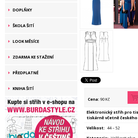
DOPLŇKY
ŠKOLA ŠITÍ
LOOK MĚSÍCE
ZDARMA KE STAŽENÍ
PŘEDPLATNÉ
KNIHA ŠITÍ
Cena:
90 Kč
Elektronický střih pro t
tiskárně včetně českého
Velikost:
44 – 52
Kategorie:
Velikosti plus