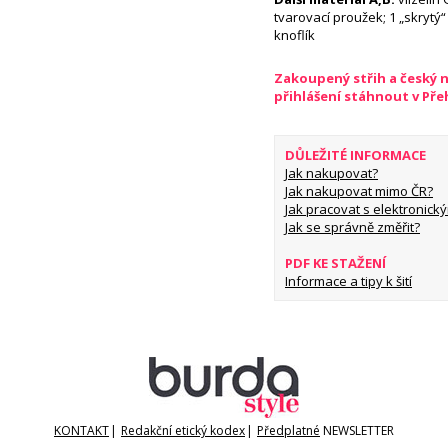
tvarovací proužek; 1 „skrytý“
knoflík
Zakoupený střih a český 
přihlášení stáhnout v Př
DŮLEŽITÉ INFORMACE
Jak nakupovat?
Jak nakupovat mimo ČR?
Jak pracovat s elektronický
Jak se správně změřit?
PDF KE STAŽENÍ
Informace a tipy k šití
KONTAKT
|
Redakční etický kodex
|
Předplatné
NEWSLETTER