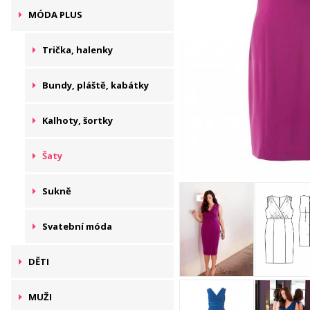
MÓDA PLUS
Trička, halenky
Bundy, pláště, kabátky
Kalhoty, šortky
Šaty
Sukně
Svatební móda
DĚTI
MUŽI