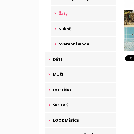
Šaty
Sukně
Svatební móda
DĚTI
MUŽI
DOPLŇKY
ŠKOLA ŠITÍ
LOOK MĚSÍCE