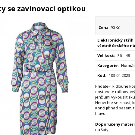
ty se zavinovací optikou
Cena:
90 Kč
Elektronický střih
včetně českého ná
Velikost:
36 – 48
Kategorie:
Normáln
Kód:
103-04-2023
Přidáte-li k dlouhé koši
dostanete rafinovaný 
jenž umí vykouzlit sk
Nenechte se zmást, kn
Končí již nad pasem, t
hlavu.
Doporučený materiá
na šaty