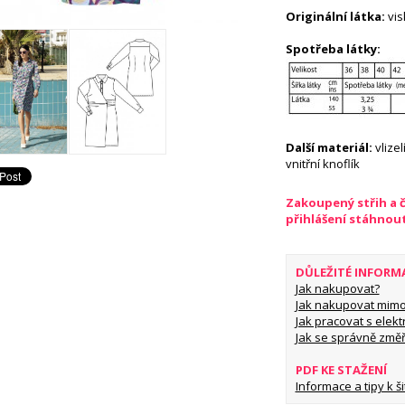
Originální látka:
vi
Spotřeba látky:
Další materiál:
vlize
vnitřní knoflík
Zakoupený střih a 
přihlášení stáhnou
DŮLEŽITÉ INFORM
Jak nakupovat?
Jak nakupovat mimo
Jak pracovat s elekt
Jak se správně změř
PDF KE STAŽENÍ
Informace a tipy k šit