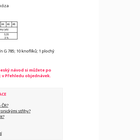
skóza
lín G 785; 10 knoflíků; 1 plochý
český návod si můžete po
t v Přehledu objednávek.
ACE
 ČR?
ronickými střihy?
it?
í