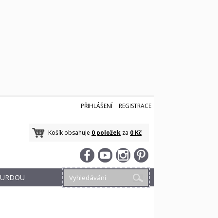
PŘIHLÁŠENÍ
REGISTRACE
Košík obsahuje
0 položek
za
0 Kč
 BURDOU