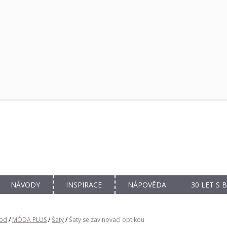
NÁVODY
INSPIRACE
NÁPOVĚDA
30 LET S
od
/
MÓDA PLUS
/
Šaty
/
Šaty se zavinovací optikou