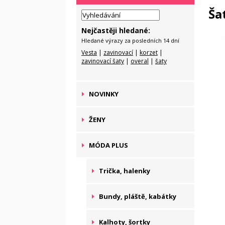
Ša
Nejčastěji hledané:
Hledané výrazy za posledních 14 dní
Vesta
|
zavinovací
|
korzet
|
zavinovací šaty
|
overal
|
šaty
NOVINKY
ŽENY
MÓDA PLUS
Trička, halenky
Bundy, pláště, kabátky
Kalhoty, šortky