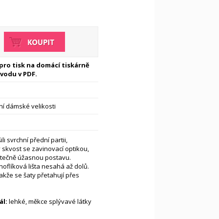
 pro tisk na domácí tiskárně
vodu v PDF.
í dámské velikosti
li svrchní přední partii,
skvost se zavinovací optikou,
utečně úžasnou postavu.
oflíková lišta nesahá až dolů.
akže se šaty přetahují přes
l:
lehké, měkce splývavé látky