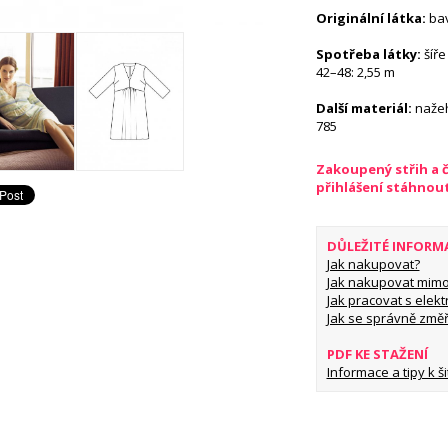
Originální látka:
ba
Spotřeba látky:
šíře
42–48: 2,55 m
Další materiál:
nažeh
785
Zakoupený střih a 
přihlášení stáhnou
DŮLEŽITÉ INFORM
Jak nakupovat?
Jak nakupovat mimo
Jak pracovat s elekt
Jak se správně změř
PDF KE STAŽENÍ
Informace a tipy k šit