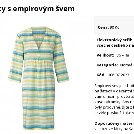
ty s empírovým švem
Cena:
90 Kč
Elektronický střih
včetně českého ná
Velikost:
36 – 48
Kategorie:
Normáln
Kód:
106-07-2023
Empírový šev je lichot
na šatech v decentní 
vám umožní provětrat 
zase náramky. Aby nep
byly prodyšné, šijte z 
skvěle poslouží také v
Doporučený materiá
viskózové látky na ša