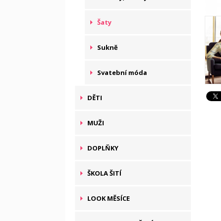
Šaty
Sukně
Svatební móda
DĚTI
MUŽI
DOPLŇKY
ŠKOLA ŠITÍ
LOOK MĚSÍCE