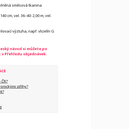
vlněná směsová tkanina
 140 cm, vel. 36–40: 2,00 m, vel.
lovací výztuha, např. vlizelín G
český návod si můžete po
t v Přehledu objednávek.
ACE
 ČR?
ronickými střihy?
it?
í