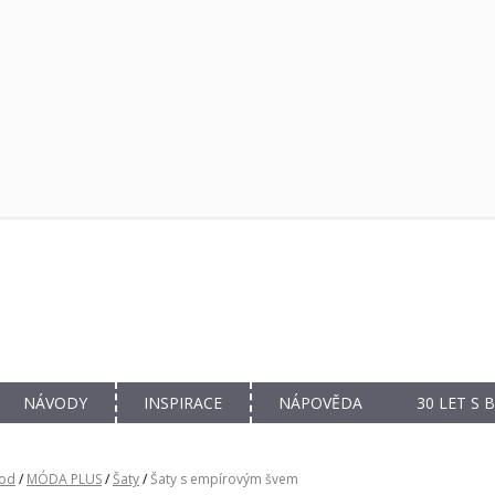
NÁVODY
INSPIRACE
NÁPOVĚDA
30 LET S
od
/
MÓDA PLUS
/
Šaty
/
Šaty s empírovým švem