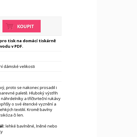
 pro tisk na domácí tiskárně
vodu v PDF.
í dámské velikosti
ivý, proto se nakonec prosadil i
barevné paletě. Hluboký výstřih
náhrdelníky a tříčtvrteční rukávy
řišly o své éterické vyznění a
lehkých textilií. Kromě bavlny
sikóza či len.
l:
lehké bavlněné, lněné nebo
ty