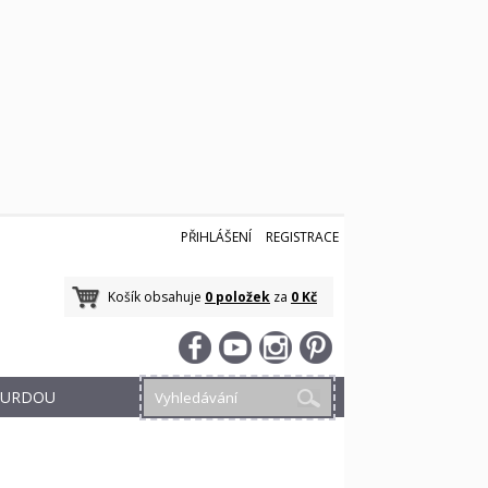
PŘIHLÁŠENÍ
REGISTRACE
Košík obsahuje
0 položek
za
0 Kč
 BURDOU