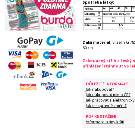
Spotřeba látky:
Další materiál:
vlizelín G 78
60 cm
Zakoupený střih a český 
přihlášení stáhnout v Př
DŮLEŽITÉ INFORMACE
Jak nakupovat?
Jak nakupovat mimo ČR?
Jak pracovat s elektronický
Jak se správně změřit?
PDF KE STAŽENÍ
Informace a tipy k šití