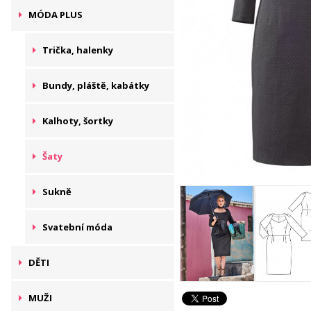
MÓDA PLUS
Trička, halenky
Bundy, pláště, kabátky
Kalhoty, šortky
Šaty
Sukně
Svatební móda
DĚTI
MUŽI