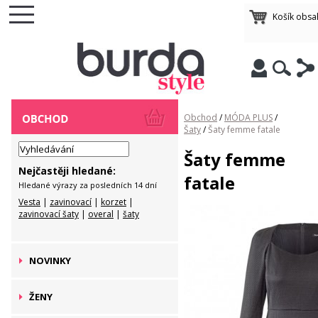
Košík obsa
Obchod
/
MÓDA PLUS
/
Šaty
/
Šaty femme fatale
Šaty femme
Nejčastěji hledané:
fatale
Hledané výrazy za posledních 14 dní
Vesta
|
zavinovací
|
korzet
|
zavinovací šaty
|
overal
|
šaty
NOVINKY
ŽENY