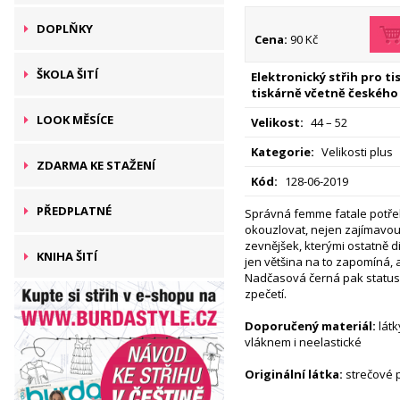
DOPLŇKY
Cena:
90 Kč
ŠKOLA ŠITÍ
Elektronický střih pro t
tiskárně včetně českého
LOOK MĚSÍCE
Velikost:
44 – 52
Kategorie:
Velikosti plus
ZDARMA KE STAŽENÍ
Kód:
128-06-2019
PŘEDPLATNÉ
Správná femme fatale potře
okouzlovat, nejen zajímavou 
zevnějšek, kterými ostatně 
KNIHA ŠITÍ
jen většina na to zapomíná, 
Nadčasová černá pak statu
zpečetí.
Doporučený materiál:
látk
vláknem i neelastické
Originální látka:
strečové 