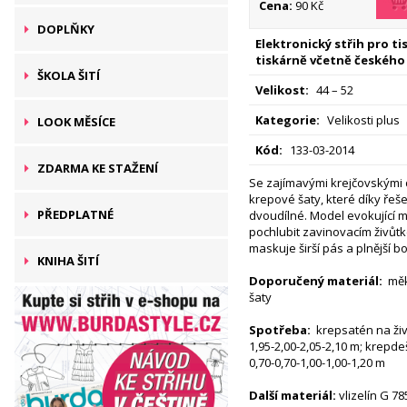
Cena:
90 Kč
DOPLŇKY
Elektronický střih pro t
tiskárně včetně českého
ŠKOLA ŠITÍ
Velikost:
44 – 52
Kategorie:
Velikosti plus
LOOK MĚSÍCE
Kód:
133-03-2014
ZDARMA KE STAŽENÍ
Se zajímavými krejčovskými d
krepové šaty, které díky řeš
PŘEDPLATNÉ
dvoudílné. Model evokující m
pochlubit zavinovacím živůt
maskuje širší pás a plnější b
KNIHA ŠITÍ
Doporučený materiál:
měkc
šaty
Spotřeba:
krepsatén na živů
1,95-2,00-2,05-2,10 m; krepde
0,70-0,70-1,00-1,00-1,20 m
Další materiál:
vlizelín G 78