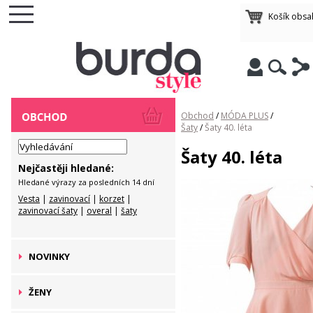
Košík obsa
Obchod
/
MÓDA PLUS
/
Šaty
/
Šaty 40. léta
Šaty 40. léta
Nejčastěji hledané:
Hledané výrazy za posledních 14 dní
Vesta
|
zavinovací
|
korzet
|
zavinovací šaty
|
overal
|
šaty
NOVINKY
ŽENY