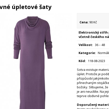
vné úpletové šaty
Cena:
90 Kč
Elektronický střih
včetně českého ná
Velikost:
36 – 48
Kategorie:
Normáln
Kód:
118-08-2023
Sotva existuje materiá
úplet. Protože je pod
přizpůsobí jakýmkoliv
přinechaným stojáčke
božsky. Slibujeme, že
je ani neucítíte. Na j
teprve obdivné pohle
Doporučený materiá