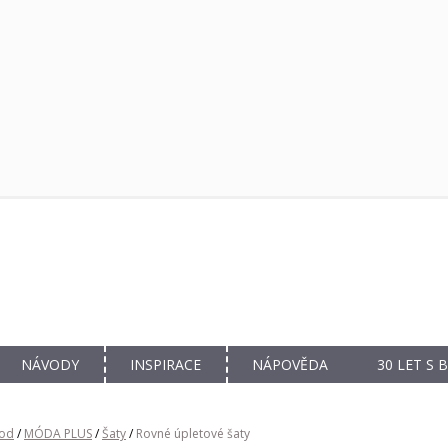
NÁVODY
INSPIRACE
NÁPOVĚDA
30 LET S
od
/
MÓDA PLUS
/
Šaty
/
Rovné úpletové šaty