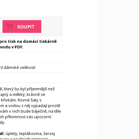
 pro tisk na domácí tiskárně
vodu v PDF.
í dámské velikosti
l, který by byl příjemnější než
dajný a měkký, krásně se
 křivkám. Rovné šaty s
m a vodou z něj vypadají prostě
 vám v nich bude báječně, na těle
ejich přítomnost vás upozorní
dy.
l:
úplety, teplákovina, žerzej