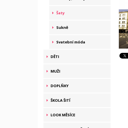
Šaty
Sukně
Svatební móda
DĚTI
MUŽI
DOPLŇKY
ŠKOLA ŠITÍ
LOOK MĚSÍCE