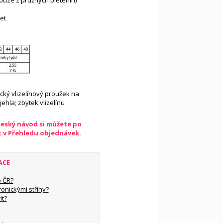
ouze z pružných pletenin)
et
ický vlizelínový proužek na
jehla; zbytek vlizelínu
český návod si můžete po
t v Přehledu objednávek.
ACE
 ČR?
ronickými střihy?
it?