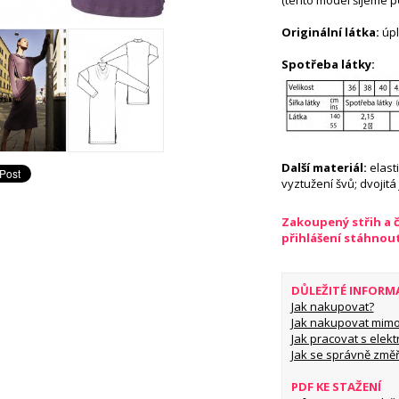
(tento model šijeme p
Originální látka:
úpl
Spotřeba látky:
Další materiál:
elast
vyztužení švů; dvojitá 
Zakoupený střih a 
přihlášení stáhnou
DŮLEŽITÉ INFORM
Jak nakupovat?
Jak nakupovat mimo
Jak pracovat s elekt
Jak se správně změř
PDF KE STAŽENÍ