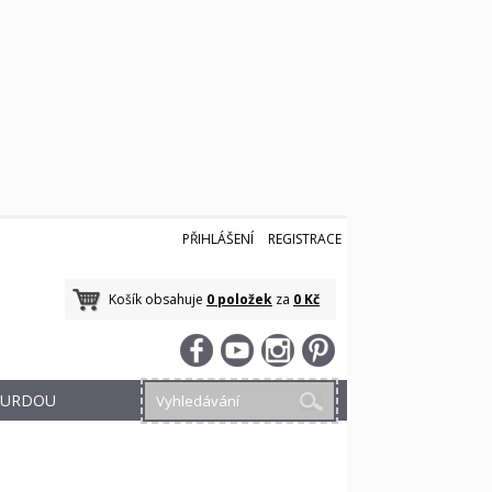
PŘIHLÁŠENÍ
REGISTRACE
Košík obsahuje
0 položek
za
0 Kč
 BURDOU