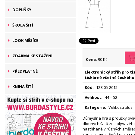
DOPLŇKY
ŠKOLA ŠITÍ
LOOK MĚSÍCE
ZDARMA KE STAŽENÍ
Cena:
90 Kč
PŘEDPLATNÉ
Elektronický střih pro t
tiskárně včetně českého
KNIHA ŠITÍ
Kód:
128-05-2015
Velikost:
44 – 52
Kategorie:
Velikosti plus
Důmyslná hra s proužky ovliv
dlouhých šatů ze splývavého 
nastříhané v různých směrech
kontrast mezi živůtkem a sukn