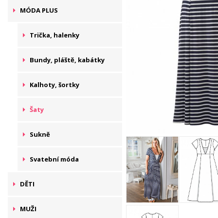
MÓDA PLUS
Trička, halenky
Bundy, pláště, kabátky
Kalhoty, šortky
Šaty
Sukně
Svatební móda
DĚTI
MUŽI