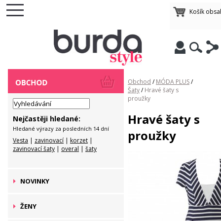
Košík obsa
Obchod
/
MÓDA PLUS
/
Šaty
/
Hravé šaty s
proužky
Hravé šaty s
Nejčastěji hledané:
Hledané výrazy za posledních 14 dní
proužky
Vesta
|
zavinovací
|
korzet
|
zavinovací šaty
|
overal
|
šaty
NOVINKY
ŽENY