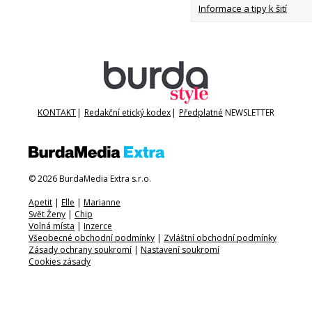
Informace a tipy k šití
KONTAKT
|
Redakční etický kodex
|
Předplatné
NEWSLETTER
© 2026 BurdaMedia Extra s.r.o.
Apetit
|
Elle
|
Marianne
Svět Ženy
|
Chip
Volná místa
|
Inzerce
Všeobecné obchodní podmínky
|
Zvláštní obchodní podmínky
Zásady ochrany soukromí
|
Nastavení soukromí
Cookies zásady