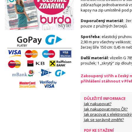
zdůrazňuje jednobarevná vs
kapsy na zip umístěné pod 
Doporučený materiál:
žerz
pouze z pružných žerzejů.
Spotřeba:
elastický pruhova
2,90 m pro všechny velikosti
žerzej šíře 150 cm: 0,45 m ne
Další materiál:
vlizelín G 78
proužek; 1 „skrytý“ zip dlou
Zakoupený střih a český 
přihlášení stáhnout v Př
DŮLEŽITÉ INFORMACE
Jak nakupovat?
Jak nakupovat mimo ČR?
Jak pracovat s elektronický
Jak se správně změřit?
PDF KE STAŽENÍ