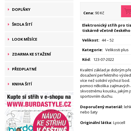
DOPLŇKY
Cena:
90 Kč
ŠKOLA ŠITÍ
Elektronický střih pro t
tiskárně včetně českého
LOOK MĚSÍCE
Velikost:
44 – 52
Kategorie:
Velikosti plus
ZDARMA KE STAŽENÍ
Kód:
123-07-2022
PŘEDPLATNÉ
Kvalitní základ je dobrým p
dosažení perfektního výsledku
více než solidní výchozí bod.
KNIHA ŠITÍ
pomoci několika zajímavých
skvostnému kousku, jakým js
sportovním duchu.
Doporučený materiál:
lehk
nebo šaty
Originální látka:
Lyocell