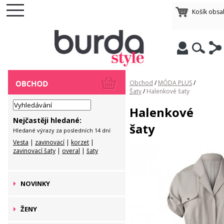
Košík obsa
Obchod
/
MÓDA PLUS
/
Šaty
/
Halenkové šaty
Halenkové
Nejčastěji hledané:
šaty
Hledané výrazy za posledních 14 dní
Vesta
|
zavinovací
|
korzet
|
zavinovací šaty
|
overal
|
šaty
NOVINKY
ŽENY