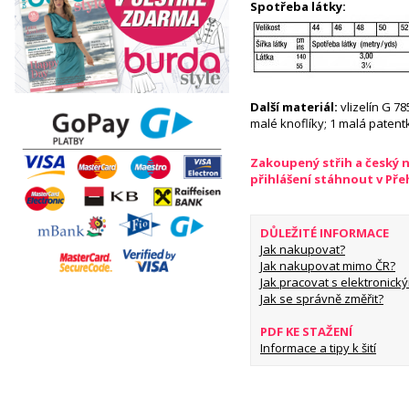
Spotřeba látky:
Další materiál:
vlizelín G 78
malé knoflíky; 1 malá patent
Zakoupený střih a český 
přihlášení stáhnout v Př
DŮLEŽITÉ INFORMACE
Jak nakupovat?
Jak nakupovat mimo ČR?
Jak pracovat s elektronický
Jak se správně změřit?
PDF KE STAŽENÍ
Informace a tipy k šití