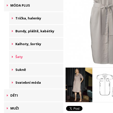
MÓDA PLUS
Trička, halenky
Bundy, pláště, kabátky
Kalhoty, šortky
Šaty
Sukně
Svatební móda
DĚTI
MUŽI