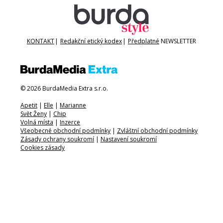
KONTAKT
|
Redakční etický kodex
|
Předplatné
NEWSLETTER
© 2026 BurdaMedia Extra s.r.o.
Apetit
|
Elle
|
Marianne
Svět Ženy
|
Chip
Volná místa
|
Inzerce
Všeobecné obchodní podmínky
|
Zvláštní obchodní podmínky
Zásady ochrany soukromí
|
Nastavení soukromí
Cookies zásady