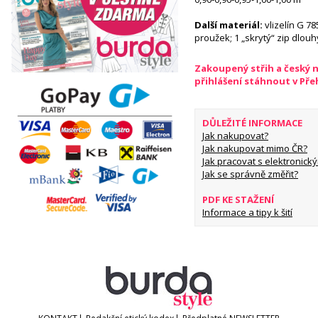
Další materiál:
vlizelín G 78
proužek; 1 „skrytý“ zip dlouh
Zakoupený střih a český 
přihlášení stáhnout v Př
DŮLEŽITÉ INFORMACE
Jak nakupovat?
Jak nakupovat mimo ČR?
Jak pracovat s elektronický
Jak se správně změřit?
PDF KE STAŽENÍ
Informace a tipy k šití