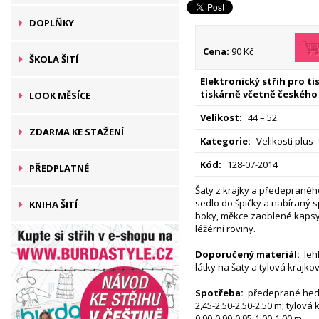
DOPLŇKY
Cena:
90 Kč
ŠKOLA ŠITÍ
Elektronický střih pro t
tiskárně včetně českého
LOOK MĚSÍCE
Velikost:
44 – 52
ZDARMA KE STAŽENÍ
Kategorie:
Velikosti plus
Kód:
128-07-2014
PŘEDPLATNÉ
Šaty z krajky a předeprané
sedlo do špičky a nabíraný sp
KNIHA ŠITÍ
boky, měkce zaoblené kapsy
léžérní roviny.
Doporučený materiál:
leh
látky na šaty a tylová krajko
Spotřeba:
předeprané hedvá
2,45-2,50-2,50-2,50 m; tylová 
0,90-0,90-0,95-1,00-1,00 m