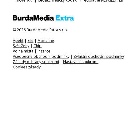
KONTAKT
|
Redakční etický kodex
|
Předplatné
NEWSLETTER
© 2026 BurdaMedia Extra s.r.o.
Apetit
|
Elle
|
Marianne
Svět Ženy
|
Chip
Volná místa
|
Inzerce
Všeobecné obchodní podmínky
|
Zvláštní obchodní podmínky
Zásady ochrany soukromí
|
Nastavení soukromí
Cookies zásady