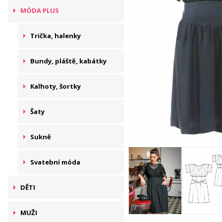
MÓDA PLUS
Trička, halenky
Bundy, pláště, kabátky
Kalhoty, šortky
Šaty
Sukně
Svatební móda
DĚTI
MUŽI