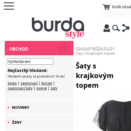
Košík obsa
Obchod
/
MÓDA PLUS
/
Šaty s krajkovým topem
Šaty s
Nejčastěji hledané:
krajkovým
Hledané výrazy za posledních 14 dní
topem
Vesta
|
zavinovací
|
korzet
|
zavinovací šaty
|
overal
|
šaty
NOVINKY
ŽENY