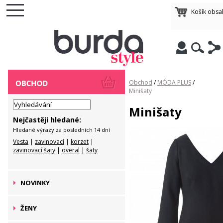
Košík obsa
Obchod
/
MÓDA PLUS
/
Minišaty
Minišaty
Nejčastěji hledané:
Hledané výrazy za posledních 14 dní
Vesta
|
zavinovací
|
korzet
|
zavinovací šaty
|
overal
|
šaty
NOVINKY
ŽENY