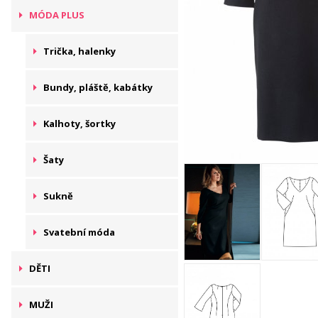
MÓDA PLUS
Trička, halenky
Bundy, pláště, kabátky
Kalhoty, šortky
Šaty
Sukně
Svatební móda
DĚTI
MUŽI