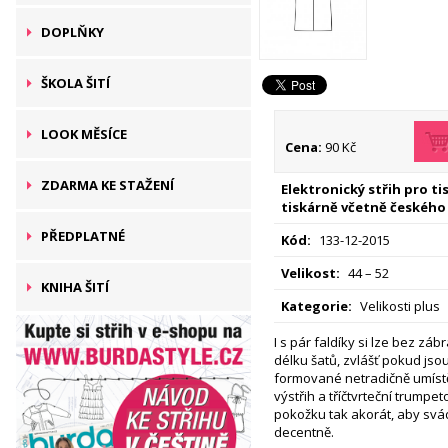
DOPLŇKY
ŠKOLA ŠITÍ
LOOK MĚSÍCE
Cena:
90 Kč
ZDARMA KE STAŽENÍ
Elektronický střih pro t
tiskárně včetně českého
PŘEDPLATNÉ
Kód:
133-12-2015
Velikost:
44 – 52
KNIHA ŠITÍ
Kategorie:
Velikosti plus
I s pár faldíky si lze bez záb
délku šatů, zvlášť pokud jso
formované netradičně umíst
výstřih a tříčtvrteční trumpe
pokožku tak akorát, aby sv
decentně.