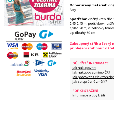
Doporučený materiál:
vlně
šaty
Spotřeba:
vlněný krep šíře 1
2,45-2,45 m; podšívkovina šíře
1,90-1,90 m; vlizelínový tvaro
zip dlouhý 60 cm
Zakoupený střih a český 
přihlášení stáhnout v Př
DŮLEŽITÉ INFORMACE
Jak nakupovat?
Jak nakupovat mimo ČR?
Jak pracovat s elektronický
Jak se správně změřit?
PDF KE STAŽENÍ
Informace a tipy k šití