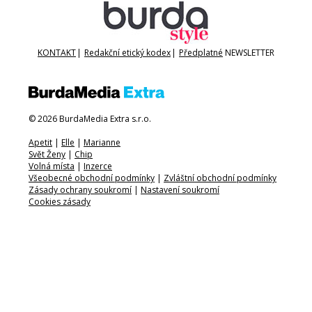
KONTAKT
|
Redakční etický kodex
|
Předplatné
NEWSLETTER
© 2026 BurdaMedia Extra s.r.o.
Apetit
|
Elle
|
Marianne
Svět Ženy
|
Chip
Volná místa
|
Inzerce
Všeobecné obchodní podmínky
|
Zvláštní obchodní podmínky
Zásady ochrany soukromí
|
Nastavení soukromí
Cookies zásady