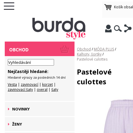
Košík obsa
Obchod
/
MÓDA PLUS
/
Kalhoty, šortky
/
Pastelové culottes
Pastelové
Nejčastěji hledané:
Hledané výrazy za posledních 14 dní
culottes
Vesta
|
zavinovací
|
korzet
|
zavinovací šaty
|
overal
|
šaty
NOVINKY
ŽENY