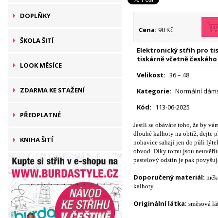
DOPLŇKY
Cena:
90 Kč
ŠKOLA ŠITÍ
Elektronický střih pro t
tiskárně včetně českého
LOOK MĚSÍCE
Velikost:
36 – 48
ZDARMA KE STAŽENÍ
Kategorie:
Normální dáms
Kód:
113-06-2025
PŘEDPLATNÉ
Jestli se obáváte toho, že by vá
dlouhé kalhoty na obtíž, dejte p
KNIHA ŠITÍ
nohavice sahají jen do půli lýt
obvod. Díky tomu jsou neuvěři
pastelový odstín je pak povyšuj
Doporučený materiál:
měkc
kalhoty
Originální látka:
směsová lá