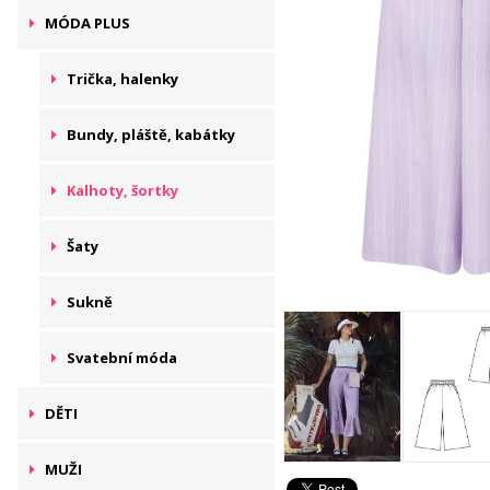
MÓDA PLUS
Trička, halenky
Bundy, pláště, kabátky
Kalhoty, šortky
Šaty
Sukně
Svatební móda
DĚTI
MUŽI