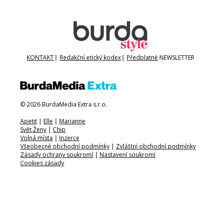
KONTAKT
|
Redakční etický kodex
|
Předplatné
NEWSLETTER
© 2026 BurdaMedia Extra s.r.o.
Apetit
|
Elle
|
Marianne
Svět Ženy
|
Chip
Volná místa
|
Inzerce
Všeobecné obchodní podmínky
|
Zvláštní obchodní podmínky
Zásady ochrany soukromí
|
Nastavení soukromí
Cookies zásady