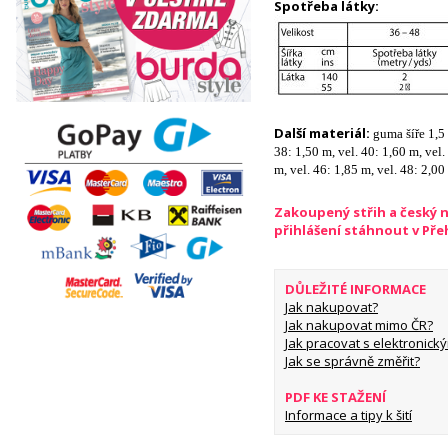
Spotřeba látky:
Další materiál:
guma šíře 1,5 
38: 1,50 m, vel. 40: 1,60 m, vel.
m, vel. 46: 1,85 m, vel. 48: 2,00
Zakoupený střih a český 
přihlášení stáhnout v Př
DŮLEŽITÉ INFORMACE
Jak nakupovat?
Jak nakupovat mimo ČR?
Jak pracovat s elektronický
Jak se správně změřit?
PDF KE STAŽENÍ
Informace a tipy k šití