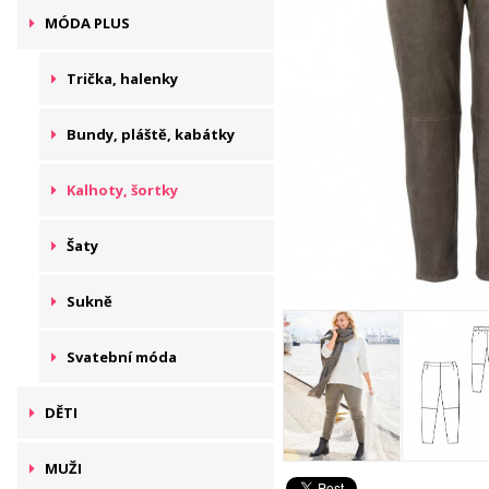
MÓDA PLUS
Trička, halenky
Bundy, pláště, kabátky
Kalhoty, šortky
Šaty
Sukně
Svatební móda
DĚTI
MUŽI