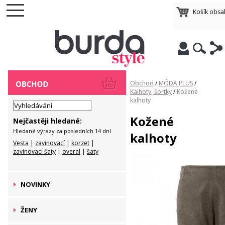
Košík obsa
Obchod
/
MÓDA PLUS
/
Kalhoty, šortky
/
Kožené
kalhoty
Kožené
Nejčastěji hledané:
Hledané výrazy za posledních 14 dní
kalhoty
Vesta
|
zavinovací
|
korzet
|
zavinovací šaty
|
overal
|
šaty
NOVINKY
ŽENY