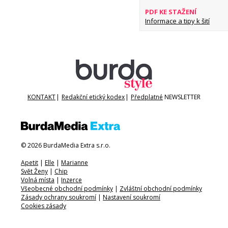
PDF KE STAŽENÍ
Informace a tipy k šití
KONTAKT
|
Redakční etický kodex
|
Předplatné
NEWSLETTER
© 2026 BurdaMedia Extra s.r.o.
Apetit
|
Elle
|
Marianne
Svět Ženy
|
Chip
Volná místa
|
Inzerce
Všeobecné obchodní podmínky
|
Zvláštní obchodní podmínky
Zásady ochrany soukromí
|
Nastavení soukromí
Cookies zásady