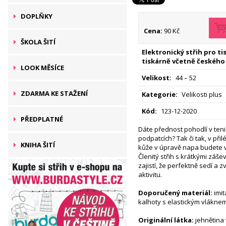
DOPLŇKY
Cena:
90 Kč
ŠKOLA ŠITÍ
Elektronický střih pro t
tiskárně včetně českého
LOOK MĚSÍCE
Velikost:
44 – 52
ZDARMA KE STAŽENÍ
Kategorie:
Velikosti plus
Kód:
123-12-2020
PŘEDPLATNÉ
Dáte přednost pohodlí v teni
podpatcích? Tak či tak, v při
KNIHA ŠITÍ
kůže v úpravě napa budete 
Členitý střih s krátkými záš
zajistí, že perfektně sedí a 
aktivitu.
Doporučený materiál:
imit
kalhoty s elastickým vlákne
Originální látka:
jehnětina