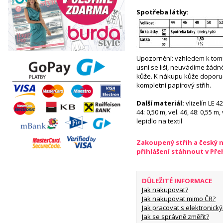
Spotřeba látky:
Upozornění: vzhledem k tom
usní se liší, neuvádíme žád
kůže. K nákupu kůže doporu
kompletní papírový střih.
Další materiál:
vlizelín LE 4
44: 0,50 m, vel. 46, 48: 0,55 m, 
lepidlo na textil
Zakoupený střih a český 
přihlášení stáhnout v Př
DŮLEŽITÉ INFORMACE
Jak nakupovat?
Jak nakupovat mimo ČR?
Jak pracovat s elektronický
Jak se správně změřit?