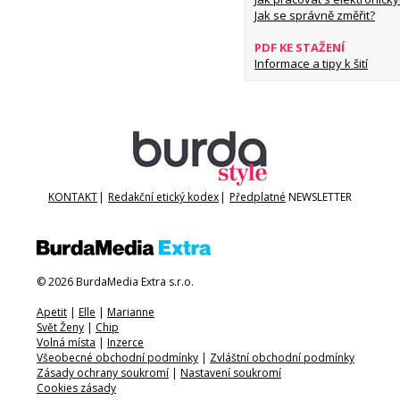
Jak se správně změřit?
PDF KE STAŽENÍ
Informace a tipy k šití
KONTAKT
|
Redakční etický kodex
|
Předplatné
NEWSLETTER
© 2026 BurdaMedia Extra s.r.o.
Apetit
|
Elle
|
Marianne
Svět Ženy
|
Chip
Volná místa
|
Inzerce
Všeobecné obchodní podmínky
|
Zvláštní obchodní podmínky
Zásady ochrany soukromí
|
Nastavení soukromí
Cookies zásady