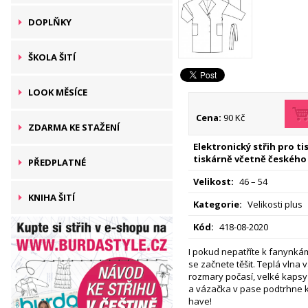
DOPLŇKY
ŠKOLA ŠITÍ
LOOK MĚSÍCE
Cena:
90 Kč
ZDARMA KE STAŽENÍ
Elektronický střih pro t
tiskárně včetně českého
PŘEDPLATNÉ
Velikost:
46 – 54
KNIHA ŠITÍ
Kategorie:
Velikosti plus
Kód:
418-08-2020
I pokud nepatříte k fanynká
se začnete těšit. Teplá vlna 
rozmary počasí, velké kapsy
a vázačka v pase podtrhne k
have!