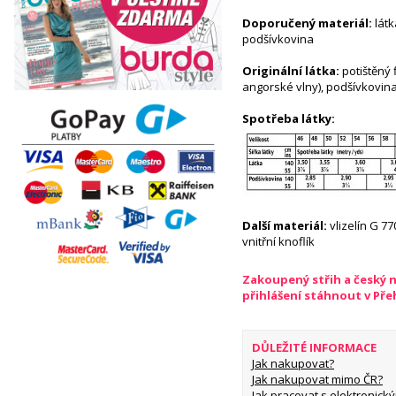
Doporučený materiál:
látk
podšívkovina
Originální látka:
potištěný 
angorské vlny), podšívkovin
Spotřeba látky:
Další materiál:
vlizelín G 77
vnitřní knoflík
Zakoupený střih a český 
přihlášení stáhnout v Př
DŮLEŽITÉ INFORMACE
Jak nakupovat?
Jak nakupovat mimo ČR?
Jak pracovat s elektronický