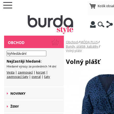
Košík obsa
Obchod
/
MÓDA PLUS
/
Bundy, pláště, kabátky
/
Volný plášť
Volný plášť
Nejčastěji hledané:
Hledané výrazy za posledních 14 dní
Vesta
|
zavinovací
|
korzet
|
zavinovací šaty
|
overal
|
šaty
NOVINKY
ŽENY