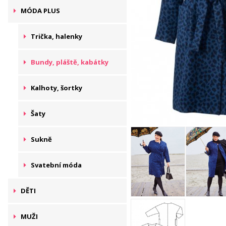
MÓDA PLUS
Trička, halenky
Bundy, pláště, kabátky
Kalhoty, šortky
Šaty
Sukně
Svatební móda
DĚTI
MUŽI