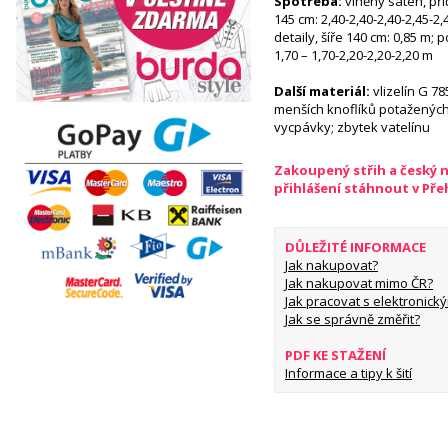
Spotřeba:
vlněný satén, příč
145 cm: 2,40-2,40-2,40-2,45-
detaily, šíře 140 cm: 0,85 m; 
1,70 – 1,70-2,20-2,20-2,20 m
Další materiál:
vlizelín G 78
menších knoflíků potažených
vycpávky; zbytek vatelínu
Zakoupený střih a český 
přihlášení stáhnout v Př
DŮLEŽITÉ INFORMACE
Jak nakupovat?
Jak nakupovat mimo ČR?
Jak pracovat s elektronický
Jak se správně změřit?
PDF KE STAŽENÍ
Informace a tipy k šití