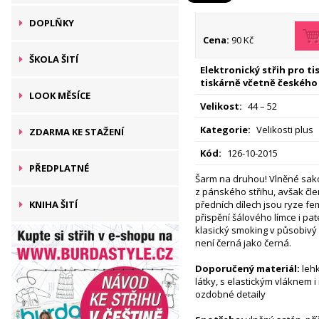
DOPLŇKY
Cena:
90 Kč
ŠKOLA ŠITÍ
Elektronický střih pro t
tiskárně včetně českého
LOOK MĚSÍCE
Velikost:
44 – 52
Kategorie:
Velikosti plus
ZDARMA KE STAŽENÍ
Kód:
126-10-2015
PŘEDPLATNÉ
Šarm na druhou! Vlněné sako
z pánského střihu, avšak čle
KNIHA ŠITÍ
předních dílech jsou ryze fem
přispění šálového límce i pa
klasický smoking v působivý
není černá jako černá.
Doporučený materiál:
lehk
látky, s elastickým vláknem i
ozdobné detaily