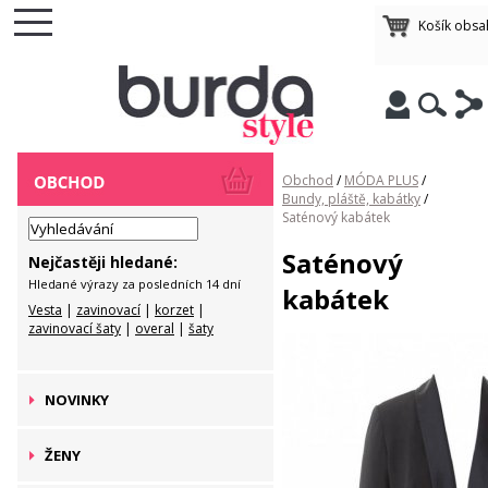
Košík obsa
Obchod
/
MÓDA PLUS
/
Bundy, pláště, kabátky
/
Saténový kabátek
Saténový
Nejčastěji hledané:
Hledané výrazy za posledních 14 dní
kabátek
Vesta
|
zavinovací
|
korzet
|
zavinovací šaty
|
overal
|
šaty
NOVINKY
ŽENY