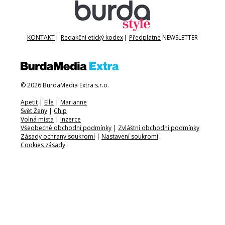
KONTAKT
|
Redakční etický kodex
|
Předplatné
NEWSLETTER
© 2026 BurdaMedia Extra s.r.o.
Apetit
|
Elle
|
Marianne
Svět Ženy
|
Chip
Volná místa
|
Inzerce
Všeobecné obchodní podmínky
|
Zvláštní obchodní podmínky
Zásady ochrany soukromí
|
Nastavení soukromí
Cookies zásady