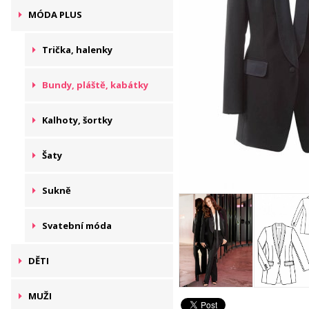
MÓDA PLUS
Trička, halenky
Bundy, pláště, kabátky
Kalhoty, šortky
Šaty
Sukně
Svatební móda
DĚTI
MUŽI