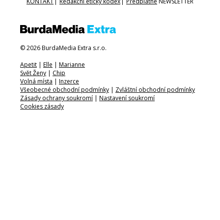
KONTAKT
|
Redakční etický kodex
|
Předplatné
NEWSLETTER
© 2026 BurdaMedia Extra s.r.o.
Apetit
|
Elle
|
Marianne
Svět Ženy
|
Chip
Volná místa
|
Inzerce
Všeobecné obchodní podmínky
|
Zvláštní obchodní podmínky
Zásady ochrany soukromí
|
Nastavení soukromí
Cookies zásady