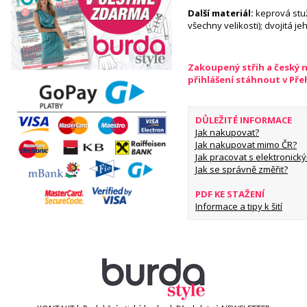
Další materiál:
keprová stužk
všechny velikosti); dvojitá je
Zakoupený střih a český 
přihlášení stáhnout v Př
DŮLEŽITÉ INFORMACE
Jak nakupovat?
Jak nakupovat mimo ČR?
Jak pracovat s elektronický
Jak se správně změřit?
PDF KE STAŽENÍ
Informace a tipy k šití