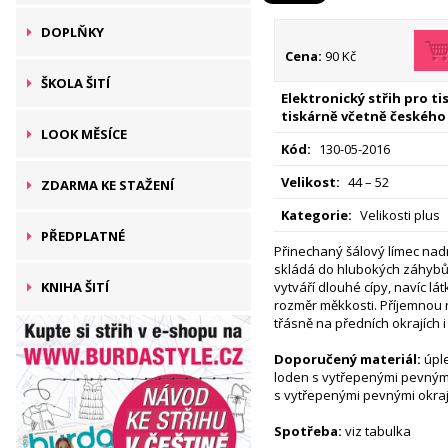
DOPLŇKY
Cena:
90 Kč
ŠKOLA ŠITÍ
Elektronický střih pro t
tiskárně včetně českého
LOOK MĚSÍCE
Kód:
130-05-2016
Velikost:
44 – 52
ZDARMA KE STAŽENÍ
Kategorie:
Velikosti plus
PŘEDPLATNÉ
Přinechaný šálový límec na
skládá do hlubokých záhybů
KNIHA ŠITÍ
vytváří dlouhé cípy, navíc l
rozměr měkkosti. Příjemnou 
třásně na předních okrajích i
Doporučený materiál:
úpl
loden s vytřepenými pevnými 
s vytřepenými pevnými okraj
Spotřeba:
viz tabulka