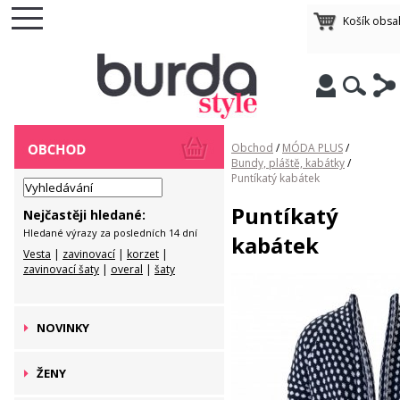
Košík obsa
Obchod
/
MÓDA PLUS
/
Bundy, pláště, kabátky
/
Puntíkatý kabátek
Puntíkatý
Nejčastěji hledané:
Hledané výrazy za posledních 14 dní
kabátek
Vesta
|
zavinovací
|
korzet
|
zavinovací šaty
|
overal
|
šaty
NOVINKY
ŽENY