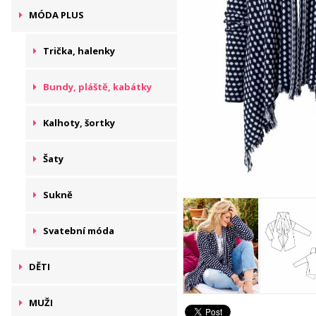
MÓDA PLUS
Trička, halenky
Bundy, pláště, kabátky
Kalhoty, šortky
Šaty
Sukně
Svatební móda
DĚTI
MUŽI