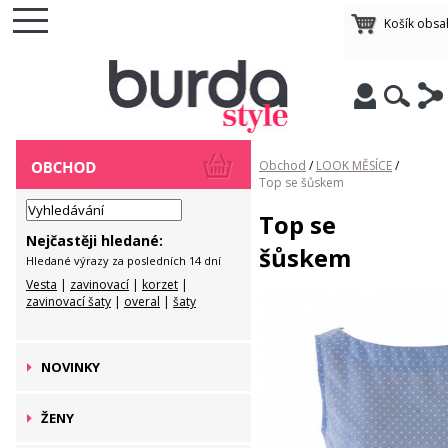
Košík obsa
Obchod
/
LOOK MĚSÍCE
/
Top se šůskem
Top se
Nejčastěji hledané:
šůskem
Hledané výrazy za posledních 14 dní
Vesta
|
zavinovací
|
korzet
|
zavinovací šaty
|
overal
|
šaty
NOVINKY
ŽENY