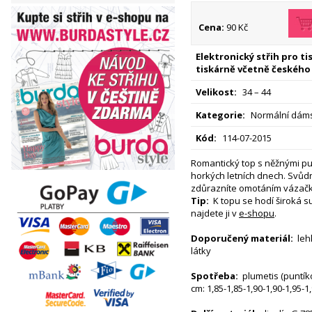
Cena:
90 Kč
Elektronický střih pro t
tiskárně včetně českého
Velikost:
34 – 44
Kategorie:
Normální dáms
Kód:
114-07-2015
Romantický top s něžnými pun
horkých letních dnech. Svůd
zdůrazníte omotáním vázač
Tip:
K topu se hodí široká s
najdete ji v
e-shopu
.
Doporučený materiál:
leh
látky
Spotřeba:
plumetis (puntíko
cm: 1,85-1,85-1,90-1,90-1,95-1