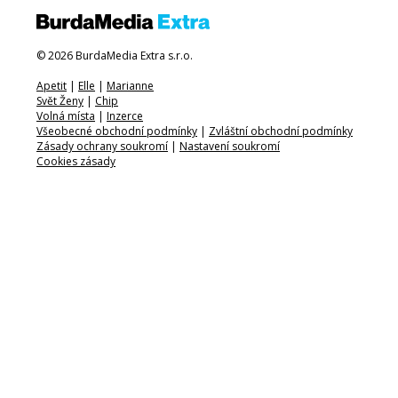
© 2026 BurdaMedia Extra s.r.o.
Apetit
|
Elle
|
Marianne
Svět Ženy
|
Chip
Volná místa
|
Inzerce
Všeobecné obchodní podmínky
|
Zvláštní obchodní podmínky
Zásady ochrany soukromí
|
Nastavení soukromí
Cookies zásady