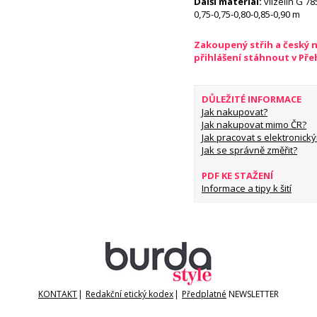
Další materiál:
vlizelín G 78
0,75-0,75-0,80-0,85-0,90 m
Zakoupený střih a český 
přihlášení stáhnout v Př
DŮLEŽITÉ INFORMACE
Jak nakupovat?
Jak nakupovat mimo ČR?
Jak pracovat s elektronický
Jak se správně změřit?
PDF KE STAŽENÍ
Informace a tipy k šití
KONTAKT
|
Redakční etický kodex
|
Předplatné
NEWSLETTER