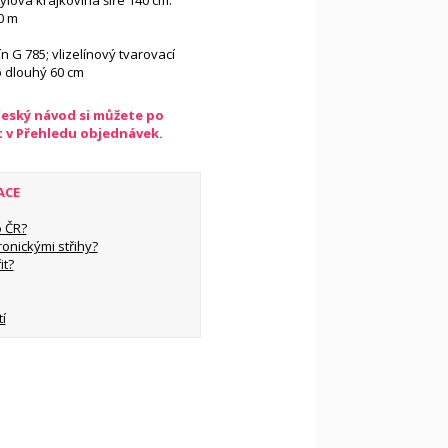
tylová krajkovina šíře 140 cm:
00 m
ín G 785; vlizelínový tvarovací
p dlouhý 60 cm
český návod si můžete po
t v Přehledu objednávek.
ACE
 ČR?
ronickými střihy?
it?
í