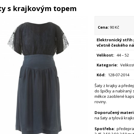
ty s krajkovým topem
Cena:
90 Kč
Elektronický střih
včetně českého ná
Velikost:
44 – 52
Kategorie:
Velikost
Kód:
128-07-2014
Šaty z krajky a před
do špičky a nabíraný s
měkce zaoblené kapsy
roviny.
Doporučený materiá
na šaty a tylová krajk
Spotřeba:
předepran