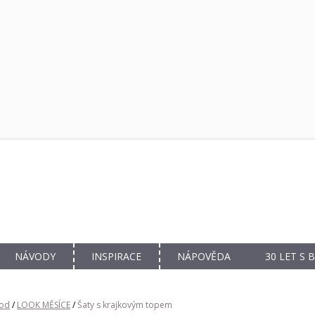
NÁVODY
INSPIRACE
NÁPOVĚDA
30 LET S
od
/
LOOK MĚSÍCE
/
Šaty s krajkovým topem