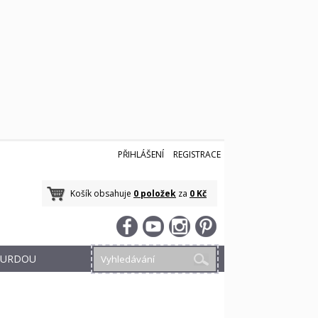
PŘIHLÁŠENÍ
REGISTRACE
Košík obsahuje
0 položek
za
0 Kč
 BURDOU