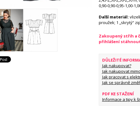
2,45-2,50-2,50-2,50 m; 
0,90-0,90-0,95-1,00-1,
Další materiál:
vlizel
proužek; 1 „skrytý“ zi
Zakoupený střih a 
přihlášení stáhnou
DŮLEŽITÉ INFORM
Jak nakupovat?
Jak nakupovat mimo
Jak pracovat s elekt
Jak se správně změř
PDF KE STAŽENÍ
Informace a tipy k šit