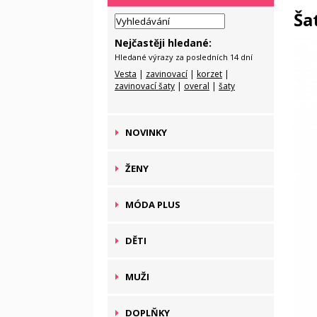
Ša
Nejčastěji hledané:
Hledané výrazy za posledních 14 dní
Vesta
|
zavinovací
|
korzet
|
zavinovací šaty
|
overal
|
šaty
NOVINKY
ŽENY
MÓDA PLUS
DĚTI
MUŽI
DOPLŇKY