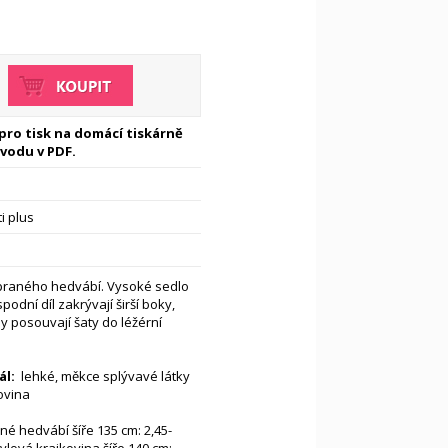
 pro tisk na domácí tiskárně
vodu v PDF.
i plus
epraného hedvábí. Vysoké sedlo
podní díl zakrývají širší boky,
 posouvají šaty do léžérní
l:
lehké, měkce splývavé látky
ovina
é hedvábí šíře 135 cm: 2,45-