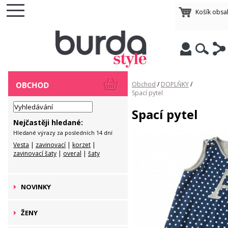
Košík obsa
Obchod
/
DOPLŇKY
/
Spací pytel
Spací pytel
Nejčastěji hledané:
Hledané výrazy za posledních 14 dní
Vesta
|
zavinovací
|
korzet
|
zavinovací šaty
|
overal
|
šaty
NOVINKY
ŽENY