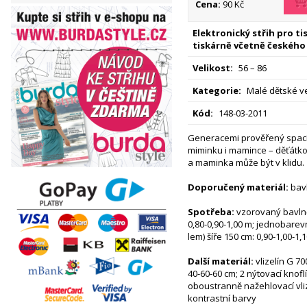
Cena:
90 Kč
Elektronický střih pro t
tiskárně včetně českého
Velikost:
56 – 86
Kategorie:
Malé dětské ve
Kód:
148-03-2011
Generacemi prověřený spací 
miminku i mamince – děťátko
a maminka může být v klidu.
Doporučený materiál:
bavl
Spotřeba:
vzorovaný bavlně
0,80-0,90-1,00 m; jednobarev
lem) šíře 150 cm: 0,90-1,00-1,
Další materiál:
vlizelín G 70
40-60-60 cm; 2 nýtovací knoflí
oboustranně nažehlovací vliz
kontrastní barvy