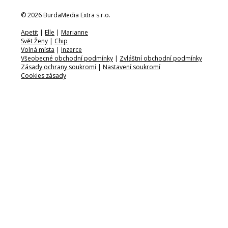
© 2026 BurdaMedia Extra s.r.o.
Apetit
|
Elle
|
Marianne
Svět Ženy
|
Chip
Volná místa
|
Inzerce
Všeobecné obchodní podmínky
|
Zvláštní obchodní podmínky
Zásady ochrany soukromí
|
Nastavení soukromí
Cookies zásady