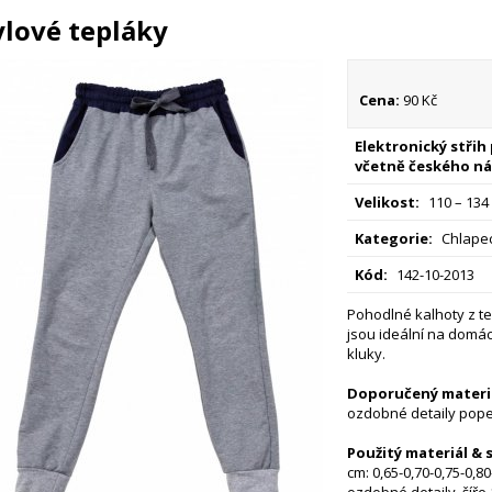
ylové tepláky
Cena:
90 Kč
Elektronický střih
včetně českého ná
Velikost:
110 – 134
Kategorie:
Chlapec
Kód:
142-10-2013
Pohodlné kalhoty z te
jsou ideální na domácí
kluky.
Doporučený materi
ozdobné detaily pope
Použitý materiál & 
cm: 0,65-0,70-0,75-0,8