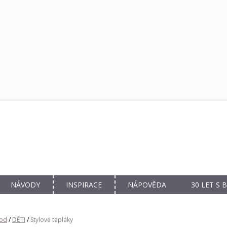
NÁVODY
INSPIRACE
NÁPOVĚDA
30 LET S
od
/
DĚTI
/
Stylové tepláky