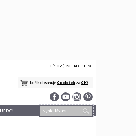
PŘIHLÁŠENÍ
REGISTRACE
Košík obsahuje
0 položek
za
0 Kč
 BURDOU