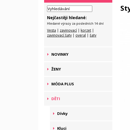
St
Nejčastěji hledané:
Hledané výrazy za posledních 14 dní
Vesta
|
zavinovací
|
korzet
|
zavinovací šaty
|
overal
|
šaty
NOVINKY
ŽENY
MÓDA PLUS
DĚTI
Dívky
Kluci