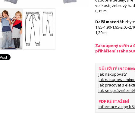
ozdobné detaily, šíře
velikosti; žebrový hadi
0,15 m
Další materiál:
zbytek
1,85-1,90-1,95-2,05-2,1
1,20 m
Zakoupený střih a 
přihlášení stáhnou
DŮLEŽITÉ INFORM
Jak nakupovat?
Jak nakupovat mimo
Jak pracovat s elekt
Jak se správně změř
PDF KE STAŽENÍ
Informace a tipy k šit