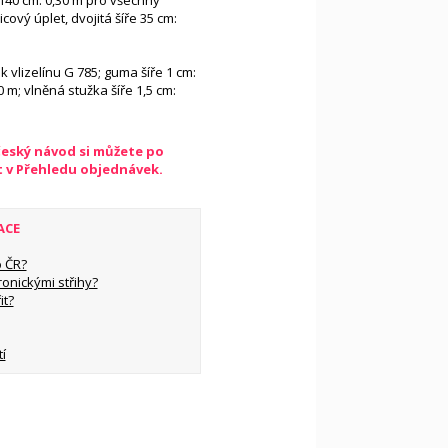
 140 cm: 0,30 m pro všechny
cový úplet, dvojitá šíře 35 cm:
 vlizelínu G 785; guma šíře 1 cm:
0 m; vlněná stužka šíře 1,5 cm:
český návod si můžete po
t v Přehledu objednávek.
ACE
 ČR?
ronickými střihy?
it?
í