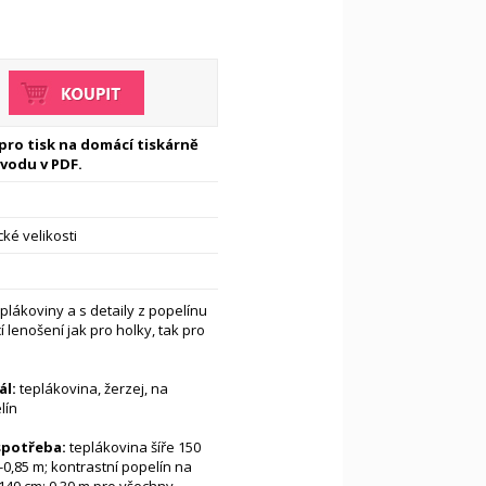
 pro tisk na domácí tiskárně
vodu v PDF.
ké velikosti
plákoviny a s detaily z popelínu
 lenošení jak pro holky, tak pro
ál:
teplákovina, žerzej, na
lín
spotřeba:
teplákovina šíře 150
0-0,85 m; kontrastní popelín na