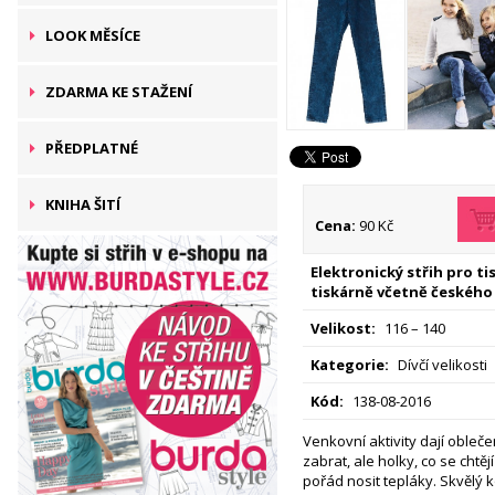
LOOK MĚSÍCE
ZDARMA KE STAŽENÍ
PŘEDPLATNÉ
KNIHA ŠITÍ
Cena:
90 Kč
Elektronický střih pro t
tiskárně včetně českého
Velikost:
116 – 140
Kategorie:
Dívčí velikosti
Kód:
138-08-2016
Venkovní aktivity dají obleč
zabrat, ale holky, co se chtěj
pořád nosit tepláky. Skvělý 