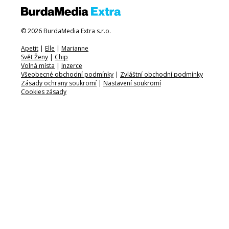
© 2026 BurdaMedia Extra s.r.o.
Apetit
|
Elle
|
Marianne
Svět Ženy
|
Chip
Volná místa
|
Inzerce
Všeobecné obchodní podmínky
|
Zvláštní obchodní podmínky
Zásady ochrany soukromí
|
Nastavení soukromí
Cookies zásady