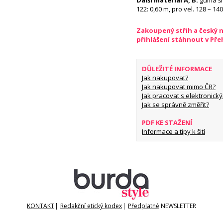
Další materiál
A, B:
guma šíř
122: 0,60 m, pro vel. 128 – 140
Zakoupený střih a český 
přihlášení stáhnout v Př
DŮLEŽITÉ INFORMACE
Jak nakupovat?
Jak nakupovat mimo ČR?
Jak pracovat s elektronický
Jak se správně změřit?
PDF KE STAŽENÍ
Informace a tipy k šití
KONTAKT
|
Redakční etický kodex
|
Předplatné
NEWSLETTER