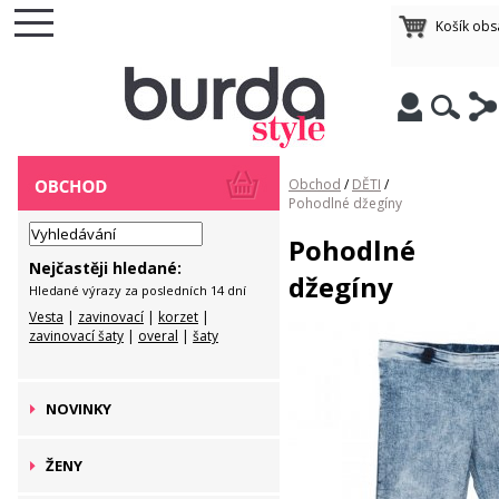
Košík ob
Obchod
/
DĚTI
/
Pohodlné džegíny
Pohodlné
Nejčastěji hledané:
džegíny
Hledané výrazy za posledních 14 dní
Vesta
|
zavinovací
|
korzet
|
zavinovací šaty
|
overal
|
šaty
NOVINKY
ŽENY