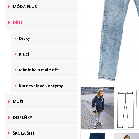
MÓDA PLUS
DĚTI
Dívky
Kluci
Miminka a malé děti
Karnevalové kostýmy
MUŽI
DOPLŇKY
ŠKOLA ŠITÍ