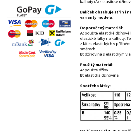
kalhoty (A) z elastické džíno
Balíček obsahuje střih i 
varianty modelu.
Doporučený materiál:
A:
použité elastické džínové 
elastické látky na kalhoty. 
z látek elastických v příčn
směrech.
B:
džínovina s elastickým v
Použitý materiál:
A:
použité džíny
B:
elastická džínovina
Spotřeba látky: