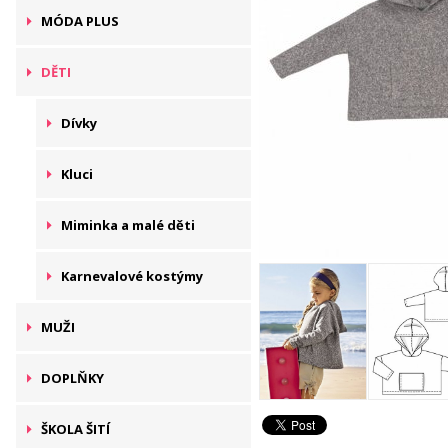
MÓDA PLUS
DĚTI
Dívky
Kluci
Miminka a malé děti
Karnevalové kostýmy
MUŽI
DOPLŇKY
ŠKOLA ŠITÍ