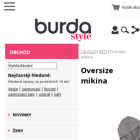
Košík ob
Obchod
/
DĚTI
/
Oversize
mikina
Oversize
Nejčastěji hledané:
mikina
Hledané výrazy za posledních 14 dní
Vesta
|
zavinovací
|
korzet
|
zavinovací šaty
|
overal
|
šaty
NOVINKY
ŽENY