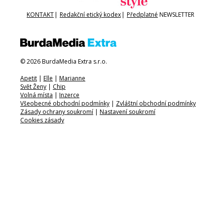
KONTAKT
|
Redakční etický kodex
|
Předplatné
NEWSLETTER
© 2026 BurdaMedia Extra s.r.o.
Apetit
|
Elle
|
Marianne
Svět Ženy
|
Chip
Volná místa
|
Inzerce
Všeobecné obchodní podmínky
|
Zvláštní obchodní podmínky
Zásady ochrany soukromí
|
Nastavení soukromí
Cookies zásady