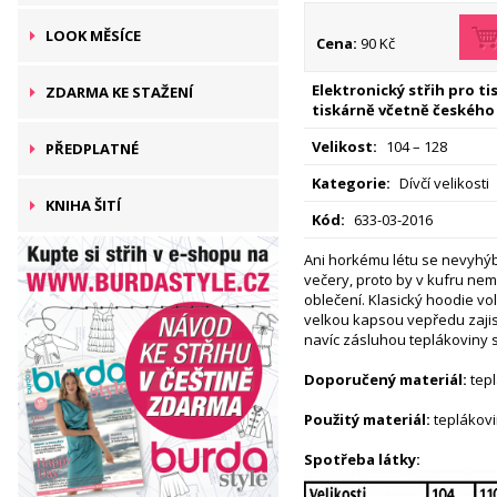
LOOK MĚSÍCE
Cena:
90 Kč
Elektronický střih pro t
ZDARMA KE STAŽENÍ
tiskárně včetně českého
Velikost:
104 – 128
PŘEDPLATNÉ
Kategorie:
Dívčí velikosti
KNIHA ŠITÍ
Kód:
633-03-2016
Ani horkému létu se nevyhýba
večery, proto by v kufru nemě
oblečení. Klasický hoodie vol
velkou kapsou vepředu zajist
navíc zásluhou teplákoviny 
Doporučený materiál:
tepl
Použitý materiál:
teplákov
Spotřeba látky: