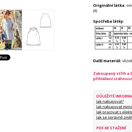
Originální látka:
smě
(II)
Spotřeba látky:
Další materiál:
vlize
Zakoupený střih a 
přihlášení stáhnou
DŮLEŽITÉ INFORM
Jak nakupovat?
Jak nakupovat mimo
Jak pracovat s elekt
Jak se správně změř
PDF KE STAŽENÍ