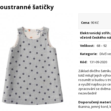
oustranné šatičky
Cena:
90 Kč
Elektronický střih
včetně českého ná
Velikost:
68 – 92
Kategorie:
Dívčí ve
Kód:
131-09-2020
Základ dívčího šatníku
totiž milují! Jejich v
rozumět si budou s tr
a využití najdou po c
zpracování se dvěma 
nezevšední!
Doporučený materiá
tkanina, jemný kord, 