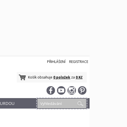
PŘIHLÁŠENÍ
REGISTRACE
Košík obsahuje
0 položek
za
0 Kč
 BURDOU