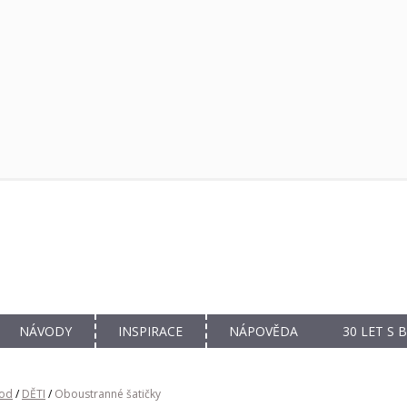
NÁVODY
INSPIRACE
NÁPOVĚDA
30 LET S
od
/
DĚTI
/
Oboustranné šatičky