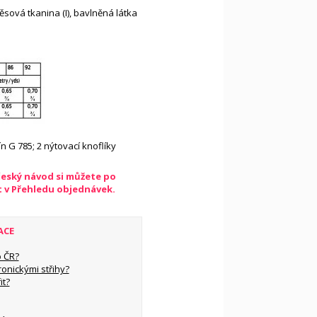
sová tkanina (I), bavlněná látka
lín G 785; 2 nýtovací knoflíky
český návod si můžete po
t v Přehledu objednávek.
ACE
 ČR?
ronickými střihy?
it?