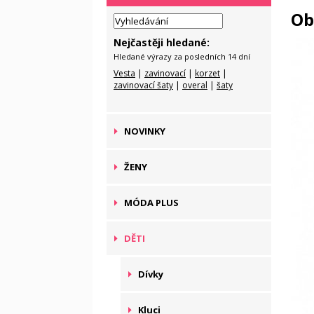
Ob
Nejčastěji hledané:
Hledané výrazy za posledních 14 dní
Vesta
|
zavinovací
|
korzet
|
zavinovací šaty
|
overal
|
šaty
NOVINKY
ŽENY
MÓDA PLUS
DĚTI
Dívky
Kluci