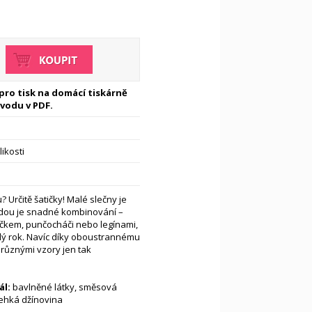
 pro tisk na domácí tiskárně
vodu v PDF.
likosti
? Určitě šatičky! Malé slečny je
ýhodou je snadné kombinování –
ičkem, punčocháči nebo legínami,
elý rok. Navíc díky oboustrannému
různými vzory jen tak
l:
bavlněné látky, směsová
lehká džínovina