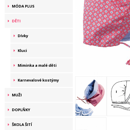
MÓDA PLUS
DĚTI
Dívky
Kluci
Miminka a malé děti
Karnevalové kostýmy
MUŽI
DOPLŇKY
ŠKOLA ŠITÍ