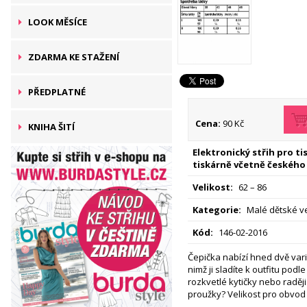
LOOK MĚSÍCE
ZDARMA KE STAŽENÍ
PŘEDPLATNÉ
Cena:
90 Kč
KNIHA ŠITÍ
Elektronický střih pro t
tiskárně včetně českého
Velikost:
62 – 86
Kategorie:
Malé dětské ve
Kód:
146-02-2016
Čepička nabízí hned dvě vari
nimž ji sladíte k outfitu podle
rozkvetlé kytičky nebo raděj
proužky? Velikost pro obvod 