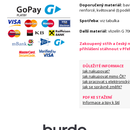
Doporučený materiál:
bavl
renforcé, květované (I) podél
Spotřeba:
viz tabulka
Další materiál:
vlizelín G 70
Zakoupený střih a český 
přihlášení stáhnout v Př
DŮLEŽITÉ INFORMACE
Jak nakupovat?
Jak nakupovat mimo ČR?
Jak pracovat s elektronický
Jak se správně změřit?
PDF KE STAŽENÍ
Informace a tipy k šití