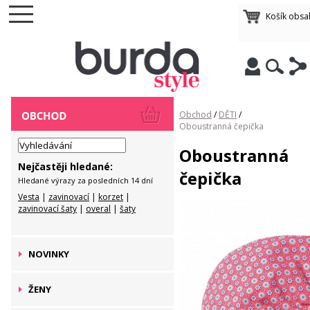
Košík obsa
Obchod
/
DĚTI
/
Oboustranná čepička
Oboustranná
Nejčastěji hledané:
čepička
Hledané výrazy za posledních 14 dní
Vesta
|
zavinovací
|
korzet
|
zavinovací šaty
|
overal
|
šaty
NOVINKY
ŽENY