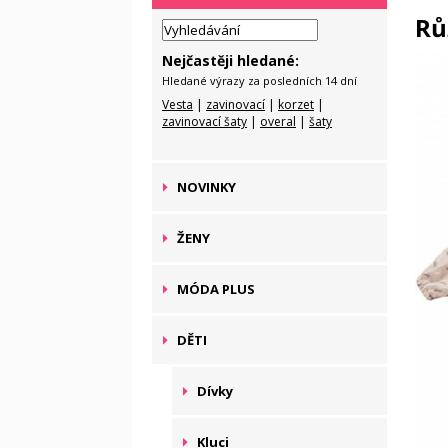
Rů
Nejčastěji hledané:
Hledané výrazy za posledních 14 dní
Vesta
|
zavinovací
|
korzet
|
zavinovací šaty
|
overal
|
šaty
NOVINKY
ŽENY
MÓDA PLUS
DĚTI
Dívky
Kluci