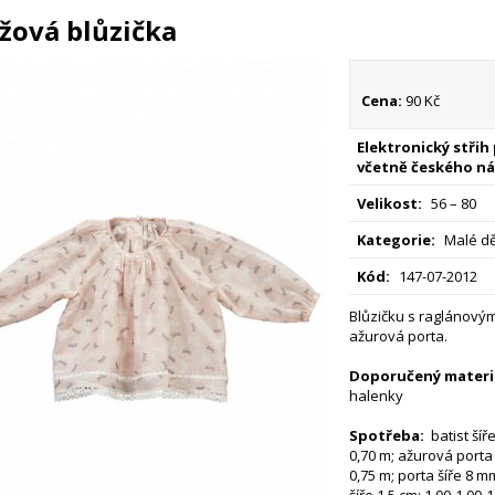
žová blůzička
Cena:
90 Kč
Elektronický střih
včetně českého ná
Velikost:
56 – 80
Kategorie:
Malé dě
Kód:
147-07-2012
Blůzičku s raglánovým
ažurová porta.
Doporučený materiá
halenky
Spotřeba:
batist šíře
0,70 m; ažurová porta š
0,75 m; porta šíře 8 mm