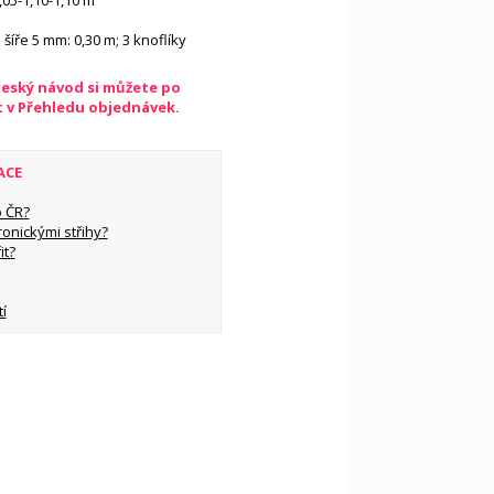
1,05-1,10-1,10 m
šíře 5 mm: 0,30 m; 3 knoflíky
český návod si můžete po
t v Přehledu objednávek.
ACE
 ČR?
ronickými střihy?
it?
í