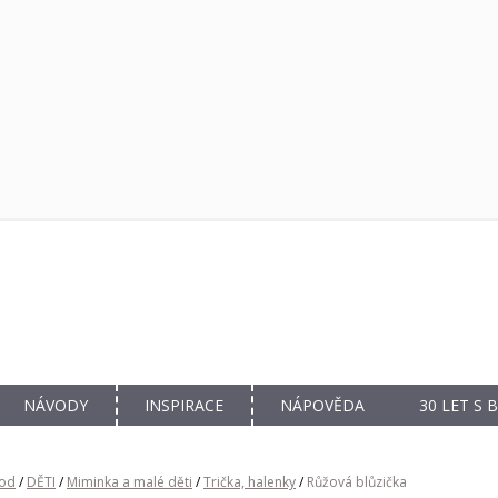
NÁVODY
INSPIRACE
NÁPOVĚDA
30 LET S
od
/
DĚTI
/
Miminka a malé děti
/
Trička, halenky
/
Růžová blůzička