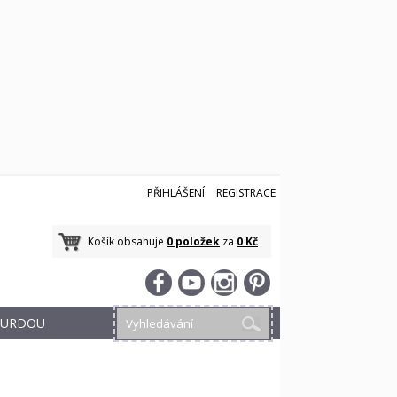
PŘIHLÁŠENÍ
REGISTRACE
Košík obsahuje
0 položek
za
0 Kč
 BURDOU