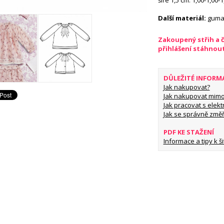
šíře 1,5 cm: 1,00-1,00-
Další materiál:
guma 
Zakoupený střih a 
přihlášení stáhnou
DŮLEŽITÉ INFORM
Jak nakupovat?
Jak nakupovat mimo
Jak pracovat s elekt
Jak se správně změř
PDF KE STAŽENÍ
Informace a tipy k šit