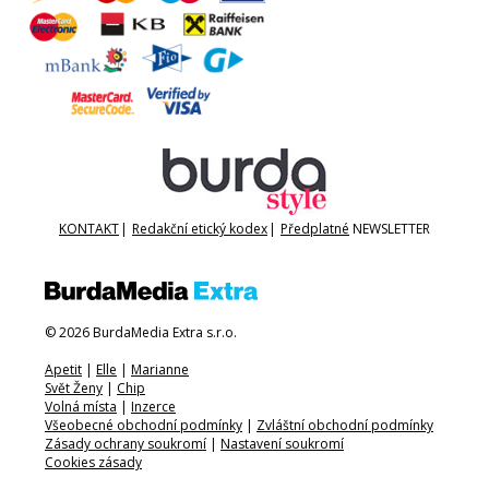
KONTAKT
|
Redakční etický kodex
|
Předplatné
NEWSLETTER
© 2026 BurdaMedia Extra s.r.o.
Apetit
|
Elle
|
Marianne
Svět Ženy
|
Chip
Volná místa
|
Inzerce
Všeobecné obchodní podmínky
|
Zvláštní obchodní podmínky
Zásady ochrany soukromí
|
Nastavení soukromí
Cookies zásady