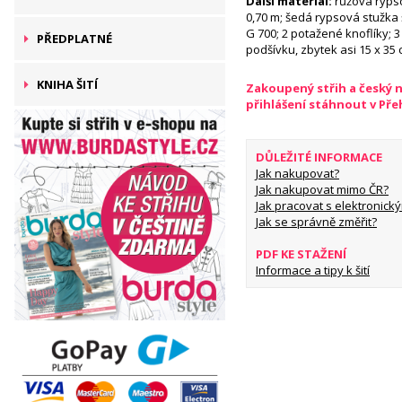
Další materiál:
růžová rypso
0,70 m; šedá rypsová stužka ší
G 700; 2 potažené knoflíky; 3
PŘEDPLATNÉ
podšívku, zbytek asi 15 x 35
KNIHA ŠITÍ
Zakoupený střih a český 
přihlášení stáhnout v Př
DŮLEŽITÉ INFORMACE
Jak nakupovat?
Jak nakupovat mimo ČR?
Jak pracovat s elektronický
Jak se správně změřit?
PDF KE STAŽENÍ
Informace a tipy k šití