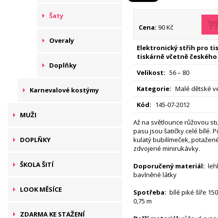
Šaty
Cena:
90 Kč
Overaly
Elektronický střih pro t
tiskárně včetně českého
Doplňky
Velikost:
56 – 80
Kategorie:
Malé dětské ve
Karnevalové kostýmy
Kód:
145-07-2012
MUŽI
Až na světlounce růžovou st
pasu jsou šatičky celé bílé. 
DOPLŇKY
kulatý bubilímeček, potažené
zdvojené minirukávky.
ŠKOLA ŠITÍ
Doporučený materiál:
lehk
bavlněné látky
LOOK MĚSÍCE
Spotřeba:
bílé piké šíře 150
0,75 m
ZDARMA KE STAŽENÍ