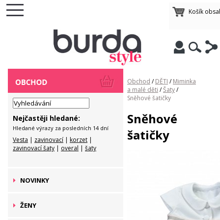
Košík obsa
Obchod
/
DĚTI
/
Miminka
a malé děti
/
Šaty
/
Sněhové šatičky
Sněhové
Nejčastěji hledané:
Hledané výrazy za posledních 14 dní
šatičky
Vesta
|
zavinovací
|
korzet
|
zavinovací šaty
|
overal
|
šaty
NOVINKY
ŽENY