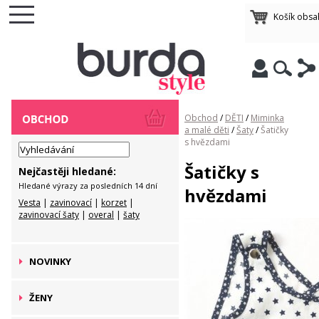
Košík obsa
Obchod
/
DĚTI
/
Miminka
a malé děti
/
Šaty
/
Šatičky
s hvězdami
Šatičky s
Nejčastěji hledané:
Hledané výrazy za posledních 14 dní
hvězdami
Vesta
|
zavinovací
|
korzet
|
zavinovací šaty
|
overal
|
šaty
NOVINKY
ŽENY