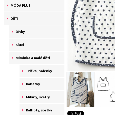
MÓDA PLUS
DĚTI
Dívky
Kluci
Miminka a malé děti
Trička, halenky
Kabátky
Mikiny, svetry
Kalhoty, šortky