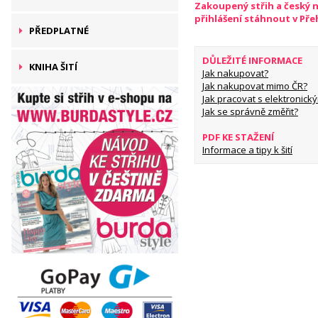
Zakoupený střih a český 
přihlášení stáhnout v Př
PŘEDPLATNÉ
DŮLEŽITÉ INFORMACE
KNIHA ŠITÍ
Jak nakupovat?
Jak nakupovat mimo ČR?
Jak pracovat s elektronický
Jak se správně změřit?
PDF KE STAŽENÍ
Informace a tipy k šití