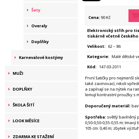
Šaty
Cena:
90 Kč
Overaly
Elektronický střih pro t
tiskárně včetně českého
Doplňky
Velikost:
62 – 86
Kategorie:
Malé dětské ve
Karnevalové kostýmy
Kód:
147-03-2011
MUŽI
První šatičky pro nejmenší sl
také zavinovací, nikoli vpřed
DOPLŇKY
a zapínají se na nýtek na r
lemují kontrastní proužky s 
ŠKOLA ŠITÍ
Doporučený materiál:
bavl
Spotřeba:
světlý bavlněný p
LOOK MĚSÍCE
0,50-0,50-0,55-0,55 m; tmavý 
105 cm: 0,40 m; zbytek výztuh
ZDARMA KE STAŽENÍ