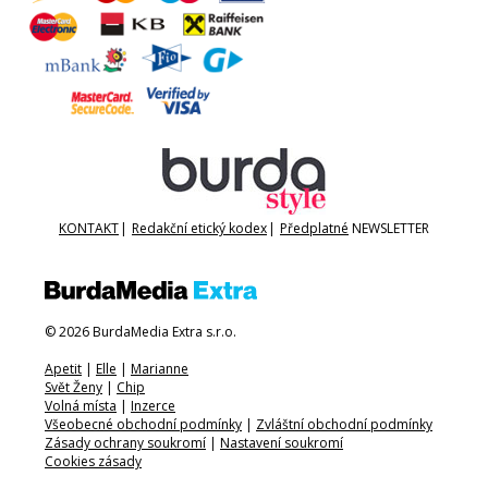
KONTAKT
|
Redakční etický kodex
|
Předplatné
NEWSLETTER
© 2026 BurdaMedia Extra s.r.o.
Apetit
|
Elle
|
Marianne
Svět Ženy
|
Chip
Volná místa
|
Inzerce
Všeobecné obchodní podmínky
|
Zvláštní obchodní podmínky
Zásady ochrany soukromí
|
Nastavení soukromí
Cookies zásady