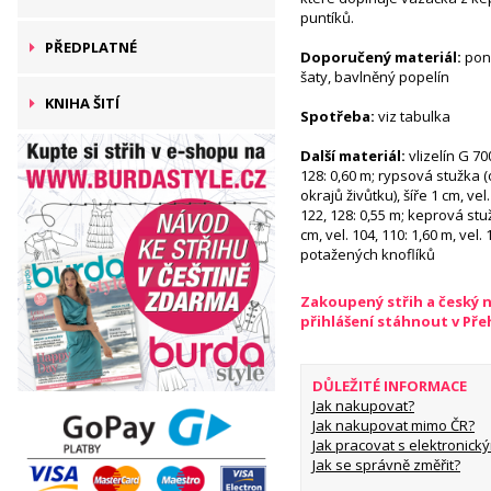
puntíků.
PŘEDPLATNÉ
Doporučený materiál:
poně
šaty, bavlněný popelín
KNIHA ŠITÍ
Spotřeba:
viz tabulka
Další materiál:
vlizelín G 70
128: 0,60 m; rypsová stužka 
okrajů živůtku), šíře 1 cm, vel.
122, 128: 0,55 m; keprová stu
cm, vel. 104, 110: 1,60 m, vel. 
potažených knoflíků
Zakoupený střih a český 
přihlášení stáhnout v Př
DŮLEŽITÉ INFORMACE
Jak nakupovat?
Jak nakupovat mimo ČR?
Jak pracovat s elektronický
Jak se správně změřit?