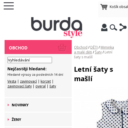
Košík obsa
Obchod
/
DĚTI
/
Miminka
a malé děti
/
Šaty
/
Letní
šaty s mašlí
Letní šaty s
Nejčastěji hledané:
Hledané výrazy za posledních 14 dní
mašlí
Vesta
|
zavinovací
|
korzet
|
zavinovací šaty
|
overal
|
šaty
NOVINKY
ŽENY