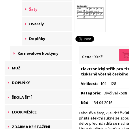
Šaty
Overaly
Doplňky
Karnevalové kostýmy
Cena:
90 Kč
MUŽI
Elektronický střih pro t
tiskárně včetně českého
DOPLŇKY
Velikost:
104 – 128
Kategorie:
Dívčí velikosti
ŠKOLA ŠITÍ
Kód:
134-04-2016
LOOK MĚSÍCE
Lehoučké šaty, k jejichž živů
přišitá efektní sukně se spo
délce předních dílů se nachá
ZDARMA KE STAŽENÍ
které doplňuje vázačka z ke