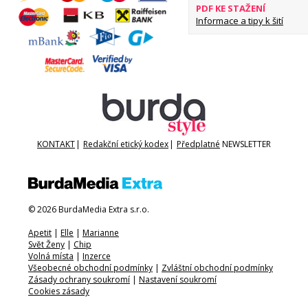
PDF KE STAŽENÍ
Informace a tipy k šití
KONTAKT
|
Redakční etický kodex
|
Předplatné
NEWSLETTER
© 2026 BurdaMedia Extra s.r.o.
Apetit
|
Elle
|
Marianne
Svět Ženy
|
Chip
Volná místa
|
Inzerce
Všeobecné obchodní podmínky
|
Zvláštní obchodní podmínky
Zásady ochrany soukromí
|
Nastavení soukromí
Cookies zásady