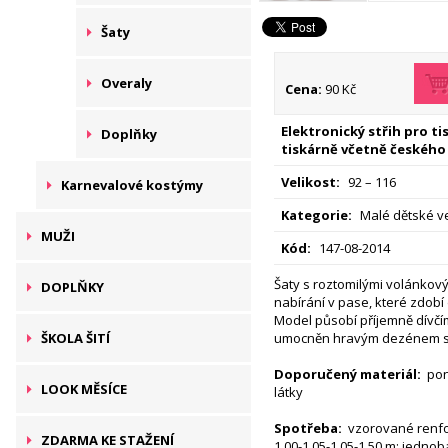
Šaty
Overaly
Cena:
90 Kč
Elektronický střih pro t
Doplňky
tiskárně včetně českého
Velikost:
92 – 116
Karnevalové kostýmy
Kategorie:
Malé dětské ve
MUŽI
Kód:
147-08-2014
Šaty s roztomilými volánkov
DOPLŇKY
nabírání v pase, které zdobí
Model působí příjemně dívčí
ŠKOLA ŠITÍ
umocněn hravým dezénem se
Doporučený materiál:
pon
LOOK MĚSÍCE
látky
Spotřeba:
vzorované renfor
ZDARMA KE STAŽENÍ
1,00-1,05-1,05-1,50 m; jednob