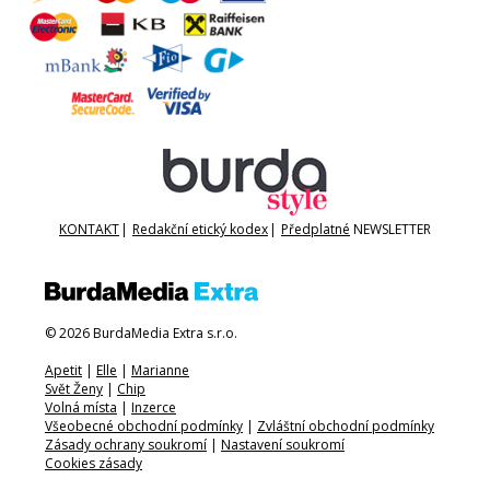
KONTAKT
|
Redakční etický kodex
|
Předplatné
NEWSLETTER
© 2026 BurdaMedia Extra s.r.o.
Apetit
|
Elle
|
Marianne
Svět Ženy
|
Chip
Volná místa
|
Inzerce
Všeobecné obchodní podmínky
|
Zvláštní obchodní podmínky
Zásady ochrany soukromí
|
Nastavení soukromí
Cookies zásady