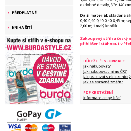
ozdobné detaily, šíře 140 cm:
PŘEDPLATNÉ
Další materiál:
skládaná šik
0,40-0,40-0,40-0,40-0,45 m; ke
2,00 m; 1 malý knoflík
KNIHA ŠITÍ
Zakoupený střih a český 
přihlášení stáhnout v Př
DŮLEŽITÉ INFORMACE
Jak nakupovat?
Jak nakupovat mimo ČR?
Jak pracovat s elektronický
Jak se správně změřit?
PDF KE STAŽENÍ
Informace a tipy k šití