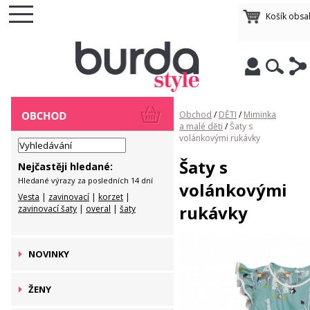
Košík obsa
Obchod
/
DĚTI
/
Miminka
a malé děti
/
Šaty s
volánkovými rukávky
Šaty s
Nejčastěji hledané:
Hledané výrazy za posledních 14 dní
volánkovými
Vesta
|
zavinovací
|
korzet
|
rukávky
zavinovací šaty
|
overal
|
šaty
NOVINKY
ŽENY