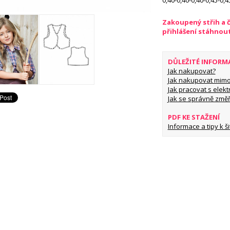
0,40-0,40-0,40-0,45-0,
Zakoupený střih a 
přihlášení stáhnou
DŮLEŽITÉ INFORM
Jak nakupovat?
Jak nakupovat mimo
Jak pracovat s elekt
Jak se správně změř
PDF KE STAŽENÍ
Informace a tipy k šit