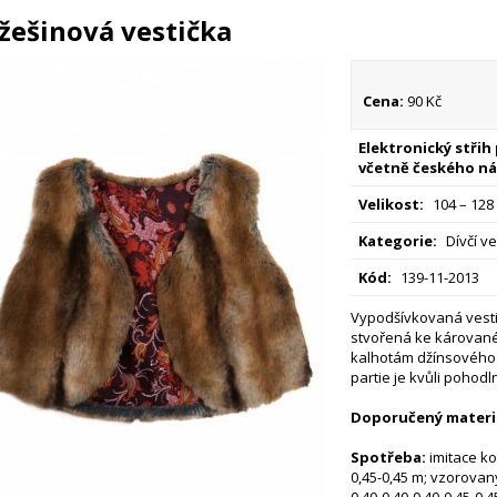
žešinová vestička
Cena:
90 Kč
Elektronický střih
včetně českého ná
Velikost:
104 – 128
Kategorie:
Dívčí ve
Kód:
139-11-2013
Vypodšívkovaná vestič
stvořená ke kárované
kalhotám džínsového 
partie je kvůli poho
Doporučený materiá
Spotřeba:
imitace ko
0,45-0,45 m; vzorovaný