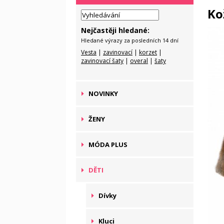
Ko
Nejčastěji hledané:
Hledané výrazy za posledních 14 dní
Vesta
|
zavinovací
|
korzet
|
zavinovací šaty
|
overal
|
šaty
NOVINKY
ŽENY
MÓDA PLUS
DĚTI
Dívky
Kluci