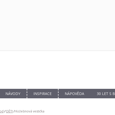
NÁVODY
INSPIRACE
NÁPOVĚDA
30 LET S
od
/
DĚTI
/
Kožešinová vestička