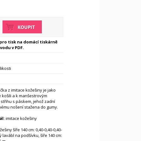
 pro tisk na domácí tiskárně
vodu v PDF.
likosti
ka z imitace kožešiny je jako
 košili a k manšestrovým
střihu s páskem, jehož zadní
dlnému nošení stažena do gumy.
l:
imitace kožešiny
žešiny šíře 140 cm: 0,40-0,40-0,40-
 lavábl na podšívku, šíře 140 cm: