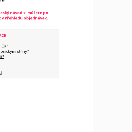
45 m
český návod si můžete po
t v Přehledu objednávek.
ACE
 ČR?
ronickými střihy?
it?
í