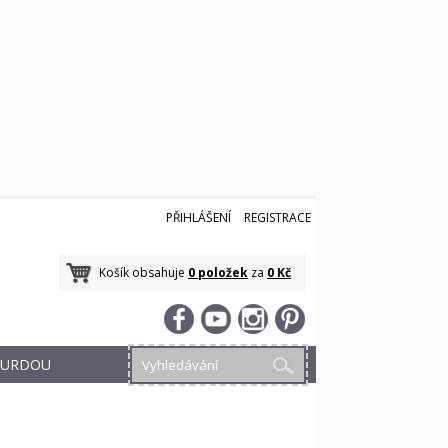
PŘIHLÁŠENÍ
REGISTRACE
Košík obsahuje
0 položek
za
0 Kč
 BURDOU